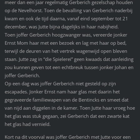
meer dan een jaar regelmatig Gerberich gezelschap houden
op de Nevelhorst. Toen de bevalling van Gerberich naderbij
kwam en ook de tijd daarna, vanaf eind september tot 21
december, was Jutte bijna dagelijks in haar nabijheid.
Toen joffer Gerberich hoogzwanger was, vereerde jonker
Ernst Mom haar met een bezoek en lag met haar op bed,
terwijl de deuren van het vertrek wagenwijd open bleven
staan. Jutte zag in “die Spielerei” geen kwaads dat aanleiding
zou kunnen geven tot een echtbreuk tussen jonker Johan en
joffer Gerberich.
Op een dag was joffer Gerberich niet gesteld op zijn
escapades. Jonker Ernst nam haar glas met daarin het
gegraveerde familiewapen van de Bentincks en smeet dat
van nijd aan diggelen in de kamer. Toen Jutte haar vroeg hoe
het glas was stuk gegaan, zei Gerberich dat een zwarte kat
het glas had vernield.
Kort na dit voorval was joffer Gerberich met Jutte voor een