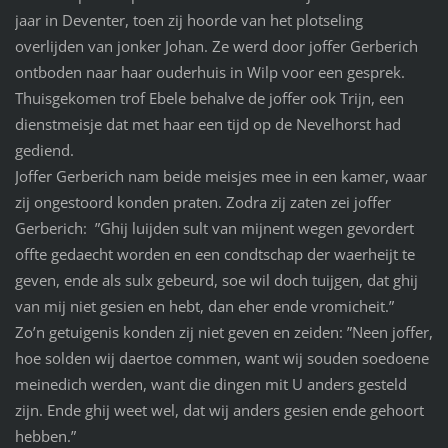
jaar in Deventer, toen zij hoorde van het plotseling
overlijden van jonker Johan. Ze werd door joffer Gerberich
ontboden naar haar ouderhuis in Wilp voor een gesprek.
Thuisgekomen trof Ebele behalve de joffer ook Trijn, een
dienstmeisje dat met haar een tijd op de Nevelhorst had
gediend.
Joffer Gerberich nam beide meisjes mee in een kamer, waar
zij ongestoord konden praten. Zodra zij zaten zei joffer
Gerberich: ”Ghij luijden sult van mijnent wegen gevordert
offte gedaecht worden en een condtschap der waerheijt te
geven, ende als sulx gebeurd, soe wil doch tuijgen, dat ghij
van mij niet gesien en hebt, dan eher ende vromicheit.”
Zo’n getuigenis konden zij niet geven en zeiden: ”Neen joffer,
hoe solden wij daertoe commen, want wij souden soedoene
meinedich werden, want die dingen mit U anders gesteld
zijn. Ende ghij weet wel, dat wij anders gesien ende gehoort
hebben.”