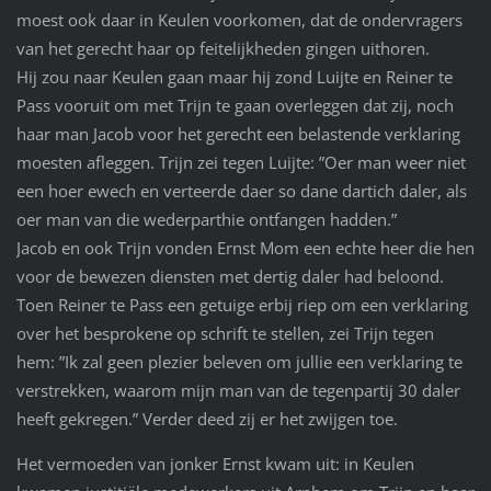
moest ook daar in Keulen voorkomen, dat de ondervragers
van het gerecht haar op feitelijkheden gingen uithoren.
Hij zou naar Keulen gaan maar hij zond Luijte en Reiner te
Pass vooruit om met Trijn te gaan overleggen dat zij, noch
haar man Jacob voor het gerecht een belastende verklaring
moesten afleggen. Trijn zei tegen Luijte: ”Oer man weer niet
een hoer ewech en verteerde daer so dane dartich daler, als
oer man van die wederparthie ontfangen hadden.”
Jacob en ook Trijn vonden Ernst Mom een echte heer die hen
voor de bewezen diensten met dertig daler had beloond.
Toen Reiner te Pass een getuige erbij riep om een verklaring
over het besprokene op schrift te stellen, zei Trijn tegen
hem: ”Ik zal geen plezier beleven om jullie een verklaring te
verstrekken, waarom mijn man van de tegenpartij 30 daler
heeft gekregen.” Verder deed zij er het zwijgen toe.
Het vermoeden van jonker Ernst kwam uit: in Keulen