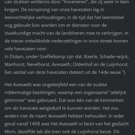
van stukken wildernis door "hoveneren", die zij weer in leen
kregen. De oorsprong van onze havezaten lag in
leenrechtelijke verhoudingen; in de tijd dat het leenstelsel
nog gebruikt kon worden om er diensten voor de
staatkundige macht van de landsheren mee te verkrijgen. In
de nieuw ontwikkelde nederzettingen in onze streek komen
vele havezaten voor.
In Didam, onder Greffelkamp zijn dat: Baerle, Schade¬wijck,
Manhorst, Nevelhorst, Avesaeth, Oldenhof en de Luijnhorst.
Een aantal van deze havezaten dateert uit de 14de eeuw ¹).
Het Avesaeth was ongetwijfeld een van de oudste
riddermatige bezittingen, waarop een zogenaamd "adelijck
getimmer" was gebouwd. Dat was één van de kenmerken
om als havezate aangeduid te kunnen worden. Het zou
anders niet de naam Avesaeth hebben behouden. In ieder
geval vanaf 1408 was Het Avesaeth in bezit van het geslacht
Mom, dezelfde tak die toen ook de Luijnhorst bezat. Dit