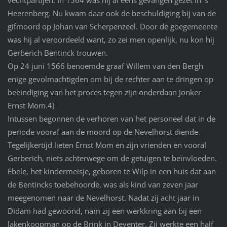
vechtpartijen. In 1564 was hij al eens gevangen gezet in ’s
Heerenberg. Nu kwam daar ook de beschuldiging bij van de
gifmoord op Johan van Scherpenzeel. Door de goegemeente
was hij al veroordeeld want, zo zei men openlijk, nu kon hij
Gerberich Bentinck trouwen.
Op 24 juni 1566 benoemde graaf Willem van den Bergh
enige gevolmachtigden om bij de rechter aan te dringen op
beëindiging van het proces tegen zijn onderdaan Jonker
Ernst Mom.4)
Intussen begonnen de verhoren van het personeel dat in de
periode vooraf aan de moord op de Nevelhorst diende.
Tegelijkertijd lieten Ernst Mom en zijn vrienden en vooral
Gerberich, niets achterwege om de getuigen te beïnvloeden.
Ebele, het kindermeisje, geboren te Wilp in een huis dat aan
de Bentincks toebehoorde, was als kind van zeven jaar
meegenomen naar de Nevelhorst. Nadat zij acht jaar in
Didam had gewoond, nam zij een werkkring aan bij een
lakenkoopman op de Brink in Deventer. Zij werkte een half