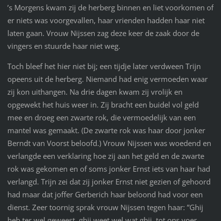
’s Morgens kwam zij de herberg binnen en liet voorkomen of
er niets was voorgevallen, haar vrienden hadden haar niet
laten gaan. Vrouw Nijssen zag deze keer de zaak door de
vingers en stuurde haar niet weg.
Toch bleef het hier niet bij; een tijdje later verdween Trijn
opeens uit de herberg. Niemand had enig vermoeden waar
zij kon uithangen. Na drie dagen kwam zij vrolijk en
opgewekt het huis weer in. Zij bracht een buidel vol geld
mee en droeg een zwarte rok, die vermoedelijk van een
mantel was gemaakt. (De zwarte rok was haar door jonker
Berndt van Voorst beloofd.) Vrouw Nijssen was woedend en
verlangde een verklaring hoe zij aan het geld en de zwarte
rok was gekomen en of soms jonker Ernst iets van haar had
verlangd. Trijn zei dat zij jonker Ernst niet gezien of gehoord
had maar dat joffer Gerberich haar beloond had voor een
dienst. Zeer toornig sprak vrouw Nijssen tegen haar: ”Ghij
heb ter wel geweest, ghij weet wel wat ghij tot ons voer