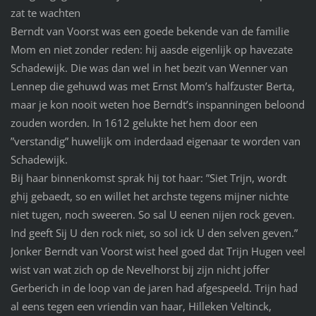
zat te wachten
Berndt van Voorst was een goede bekende van de familie
Mom en niet zonder reden: hij aasde eigenlijk op havezate
Schadewijk. Die was dan wel in het bezit van Wenner van
Lennep die gehuwd was met Ernst Mom’s halfzuster Berta,
maar je kon nooit weten hoe Berndt’s inspanningen beloond
zouden worden. In 1612 gelukte het hem door een
”verstandig” huwelijk om inderdaad eigenaar te worden van
Schadewijk.
Bij haar binnenkomst sprak hij tot haar: ”Siet Trijn, wordt
ghij gebaedt, so en willet het archste tegens mijner nichte
niet tugen, noch sweeren. So sal U eenen nijen rock geven.
Ind geeft Sij U den rock niet, so sol ick U den selven geven.”
Jonker Berndt van Voorst wist heel goed dat Trijn Hugen veel
wist van wat zich op de Nevelhorst bij zijn nicht joffer
Gerberich in de loop van de jaren had afgespeeld. Trijn had
al eens tegen een vriendin van haar, Hilleken Veltinck,