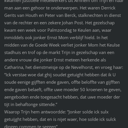
kwamen justitiële medewerkers uit Arnhem om Trijn en haar
man aan een gehoor te onderwerpen. Het waren Derrick
Gerits van Houth en Peter van Berck, stalknechten in dienst
van de rechter en een zekere Johan Post. Het gezelschap
kwam een week voor Palmzondag te Keulen aan, waar
inmiddels ook jonker Ernst Mom verblijf hield. In het
midden van de Goede Week verliet jonker Mom het Keulse
stadhuis en trof op de markt Trijn in gezelschap van een
andere vrouw die jonker Ernst meteen herkende als
Catharina, het dienstmeisje op de Nevelhorst, en vroeg haar:
”Ick verstae woe dat ghij soudet getuight hebben dat ik U
soude eenige gijfften ende gaven, offte beloffte van gijfften
ende gaven belaeft, offte uwe moeder 50 kroenen te geven,
aengeboden ende toegesacht hebben, dat uwe moeder der
tijt in behaftonge sittende.”
Waarop Trijn hem antwoordde: ”Jonker solde ick sulx
getuijght hebben, dat en is nijet waer, hoe solde ick sulck
dingen commen te seggen”