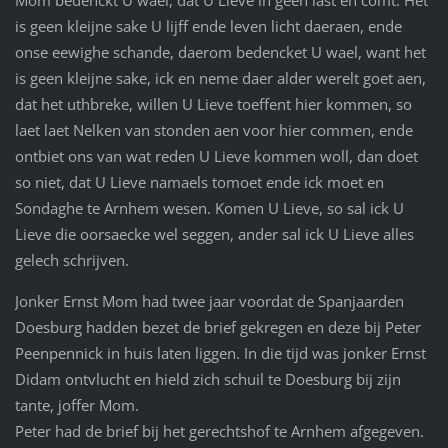
Mom bedenckt U wael, dat U Lieve in geen last en comt. Het
is geen kleijne sake U lijff ende leven licht daeraen, ende
onse eewighe schande, daerom bedencket U wael, want het
is geen kleijne sake, ick en neme daer alder werelt goet aen,
dat het uthbreke, willen U Lieve toeffent hier kommen, so
laet laet Nelken van stonden aen voor hier commen, ende
ontbiet ons van wat reden U Lieve kommen woll, dan doet
so niet, dat U Lieve namaels tomoet ende ick moet en
Sondaghe te Arnhem wesen. Komen U Lieve, so sal ick U
Lieve die oorsaecke wel seggen, ander sal ick U Lieve alles
gelech schrijven.
Jonker Ernst Mom had twee jaar voordat de Spanjaarden
Doesburg hadden bezet de brief gekregen en deze bij Peter
Peenpennick in huis laten liggen. In die tijd was jonker Ernst
Didam ontvlucht en hield zich schuil te Doesburg bij zijn
tante, joffer Mom.
Peter had de brief bij het gerechtshof te Arnhem afgegeven.