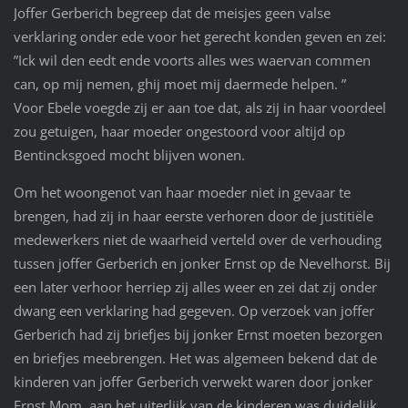
Joffer Gerberich begreep dat de meisjes geen valse
verklaring onder ede voor het gerecht konden geven en zei:
”Ick wil den eedt ende voorts alles wes waervan commen
can, op mij nemen, ghij moet mij daermede helpen. ”
Voor Ebele voegde zij er aan toe dat, als zij in haar voordeel
zou getuigen, haar moeder ongestoord voor altijd op
Bentincksgoed mocht blijven wonen.
Om het woongenot van haar moeder niet in gevaar te
brengen, had zij in haar eerste verhoren door de justitiële
medewerkers niet de waarheid verteld over de verhouding
tussen joffer Gerberich en jonker Ernst op de Nevelhorst. Bij
een later verhoor herriep zij alles weer en zei dat zij onder
dwang een verklaring had gegeven. Op verzoek van joffer
Gerberich had zij briefjes bij jonker Ernst moeten bezorgen
en briefjes meebrengen. Het was algemeen bekend dat de
kinderen van joffer Gerberich verwekt waren door jonker
Ernst Mom, aan het uiterlijk van de kinderen was duidelijk