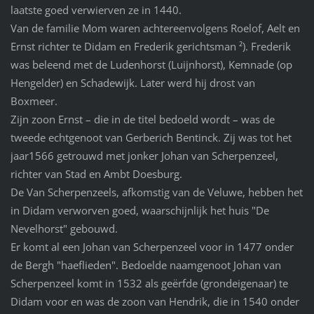
laatste goed verwierven ze in 1440.
Van de familie Mom waren achtereenvolgens Roelof, Aelt en
Ernst richter te Didam en Frederik gerichtsman ²). Frederik
was beleend met de Ludenhorst (Luijnhorst), Kemnade (op
Hengelder) en Schadewijk. Later werd hij drost van
Boxmeer.
Zijn zoon Ernst – die in de titel bedoeld wordt – was de
tweede echtgenoot van Gerberich Bentinck. Zij was tot het
jaar1566 getrouwd met jonker Johan van Scherpenzeel,
richter van Stad en Ambt Doesburg.
De Van Scherpenzeels, afkomstig van de Veluwe, hebben het
in Didam verworven goed, waarschijnlijk het huis "De
Nevelhorst" gebouwd.
Er komt al een Johan van Scherpenzeel voor in 1477 onder
de Bergh "haeflieden". Bedoelde naamgenoot Johan van
Scherpenzeel komt in 1532 als geërfde (grondeigenaar) te
Didam voor en was de zoon van Hendrik, die in 1540 onder