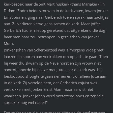
kerkbezoek naar de Sint Martinuskerk (thans Mariakerk) in
Didam. Zodra beide vrouwen in de kerk zaten, kwam jonker
Ernst binnen, ging naar Gerberich toe en sprak haar zachtjes
aan. Zij verlieten vervolgens samen de kerk. Maar joffer
Gerberich had er niet op gerekend dat uitgerekend die dag
haar man haar zou betrappen in gezelschap van jonker
Mom.
Jonker Johan van Scherpenzeel was ’s morgens vroeg met
laarzen en sporen aan vertrokken om op jacht te gaan. Toen
hij weer thuiskwam op de Nevelhorst en zijn vrouw niet
aantrof, hoorde hij dat ze met Jutte naar de kerk was. Hij
besloot poolshoogte te gaan nemen en trof alleen Jutte aan
in de kerk. Zij vertelde hem, dat Gerberich zojuist was
vertrokken met jonker Ernst Mom maar ze wist niet
waarheen. Jonker Johan werd ontzettend boos en zei: “die
spreek ik nog wel nader!”
Een ander voorval was eveneens bijna de druppel geweest