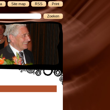
a
Site map
RSS
Print