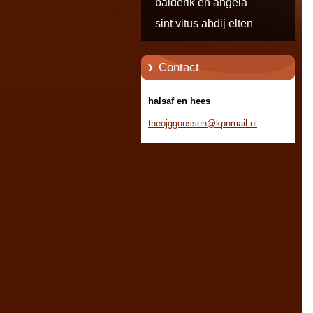
balderik en angela
sint vitus abdij elten
Contact
halsaf en hees
theojggo
ossen@kp
nmail.nl