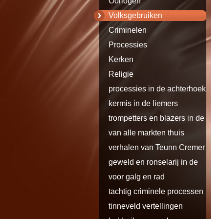
Oorlogen
Volksgebruiken
Criminelen
Processies
Kerken
Religie
processies in de achterhoek en
de
kermis in de liemers
trompetters en blazers in de
liemers
van alle markten thuis
verhalen van Teunn Cremer uit
Loo
geweld en ronselarij in de
liemers
voor galg en rad
tachtig criminele processen
tinneveld vertellingen