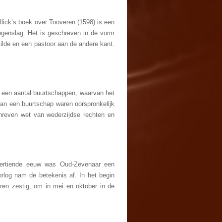
ick’s boek over Tooveren (1598) is een
 tegenslag. Het is geschreven in de vorm
ilde en een pastoor aan de andere kant.
t een aantal buurtschappen, waarvan het
an een buurtschap waren oorspronkelijk
hreven wet van wederzijdse rechten en
eertiende eeuw was Oud-Zevenaar een
rlog nam de betekenis af. In het begin
ren zestig, om in mei en oktober in de