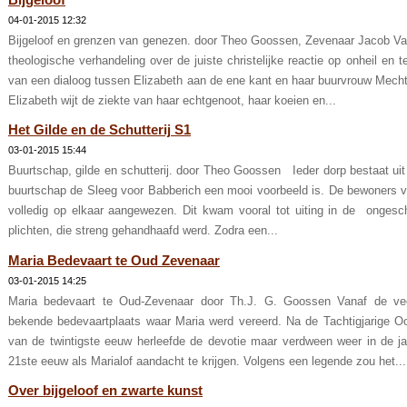
Bijgeloof
04-01-2015 12:32
Bijgeloof en grenzen van genezen. door Theo Goossen, Zevenaar Jacob Vall
theologische verhandeling over de juiste christelijke reactie op onheil en
van een dialoog tussen Elizabeth aan de ene kant en haar buurvrouw Mecht
Elizabeth wijt de ziekte van haar echtgenoot, haar koeien en...
Het Gilde en de Schutterij S1
03-01-2015 15:44
Buurtschap, gilde en schutterij. door Theo Goossen Ieder dorp bestaat ui
buurtschap de Sleeg voor Babberich een mooi voorbeeld is. De bewoners v
volledig op elkaar aangewezen. Dit kwam vooral tot uiting in de ongesc
plichten, die streng gehandhaafd werd. Zodra een...
Maria Bedevaart te Oud Zevenaar
03-01-2015 14:25
Maria bedevaart te Oud-Zevenaar door Th.J. G. Goossen Vanaf de v
bekende bedevaartplaats waar Maria werd vereerd. Na de Tachtigjarige Oo
van de twintigste eeuw herleefde de devotie maar verdween weer in de ja
21ste eeuw als Marialof aandacht te krijgen. Volgens een legende zou het...
Over bijgeloof en zwarte kunst