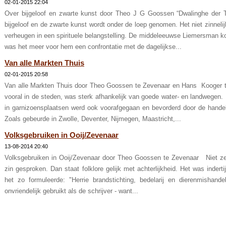
02-01-2015 22:04
Over bijgeloof en zwarte kunst door Theo J G Goossen “Dwalinghe der Th
bijgeloof en de zwarte kunst wordt onder de loep genomen. Het niet zinne
verheugen in een spirituele belangstelling. De middeleeuwse Liemersman ko
was het meer voor hem een confrontatie met de dagelijkse...
Van alle Markten Thuis
02-01-2015 20:58
Van alle Markten Thuis door Theo Goossen te Zevenaar en Hans Kooger t
vooral in de steden, was sterk afhankelijk van goede water- en landwegen
in garnizoensplaatsen werd ook voorafgegaan en bevorderd door de handel 
Zoals gebeurde in Zwolle, Deventer, Nijmegen, Maastricht,...
Volksgebruiken in Ooij/Zevenaar
13-08-2014 20:40
Volksgebruiken in Ooij/Zevenaar door Theo Goossen te Zevenaar Niet zeld
zin gesproken. Dan staat folklore gelijk met achterlijkheid. Het was indert
het zo formuleerde: "Herrie brandstichting, bedelarij en dierenmishand
onvriendelijk gebruikt als de schrijver - want...