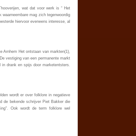
ooverijen, wat dat voor werk is “ Het
lijk waarneembare mag zich tegenwoordig
esterde hiervoor eveneens interesse, al
e Arnhem Het ontstaan van markten(1),
. De vestiging van een permanente markt
in drank en spijs door marketentsters.
en wordt er over folklore in negatieve
ijd de bekende schrijver Piet Bakker die
eling". Ook wordt de term folklore wel