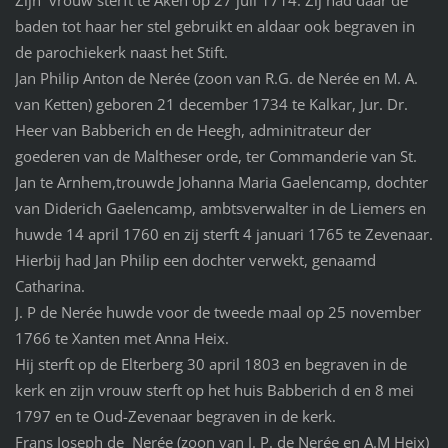
Zijn vrouw sterft te Aken op 27 juli 1714. Zij had daar de
baden tot haar her stel gebruikt en aldaar ook begraven in
de parochiekerk naast het Stift.
Jan Philip Anton de Nerée (zoon van R.G. de Nerée en M. A.
van Ketten) geboren 21 december 1734 te Kalkar, Jur. Dr.
Heer van Babberich en de Heegh, adminitrateur der
goederen van de Maltheser orde, ter Commanderie van St.
Jan te Arnhem,trouwde Johanna Maria Gaelencamp, dochter
van Diderich Gaelencamp, ambtsverwalter in de Liemers en
huwde 14 april 1760 en zij sterft 4 januari 1765 te Zevenaar.
Hierbij had Jan Philip een dochter verwekt, genaamd
Catharina.
J. P de Nerée huwde voor de tweede maal op 25 november
1766 te Xanten met Anna Heix.
Hij sterft op de Elterberg 30 april 1803 en begraven in de
kerk en zijn vrouw sterft op het huis Babberich d en 8 mei
1797 en te Oud-Zevenaar begraven in de kerk.
Frans Joseph de Nerée (zoon van J. P. de Nerée en A.M Heix)