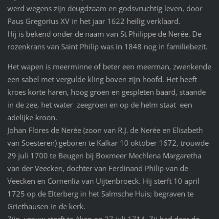
werd wegens zijn deugdzaam en godsvruchtig leven, door
Paus Gregorius XV in het jaar 1622 heilig verklaard.
Hij is bekend onder de naam van St Philippe de Nerée. De
rozenkrans van Saint Philip was in 1848 nog in familiebezit.
Het wapen is meerminne of beter een meerman, zwenkende
een sabel met vergulde kling boven zijn hoofd. Het heeft
kroes korte haren, hoog groen en gespleten baard, staande
in de zee, het water zeegroen en op de helm staat een
adelijke kroon.
Johan Flores de Nerée (zoon van R.J. de Nerée en Elisabeth
van Soesteren) geboren te Kalkar 10 oktober 1672, trouwde
29 juli 1700 te Beugen bij Boxmeer Mechlena Margaretha
van der Veecken, dochter van Ferdinand Philip van de
Veecken en Cornenlia van Uijtenbroeck. Hij sterft 10 april
1725 op de Elterberg in het Salmsche Huis; begraven te
Griethausen in de kerk.