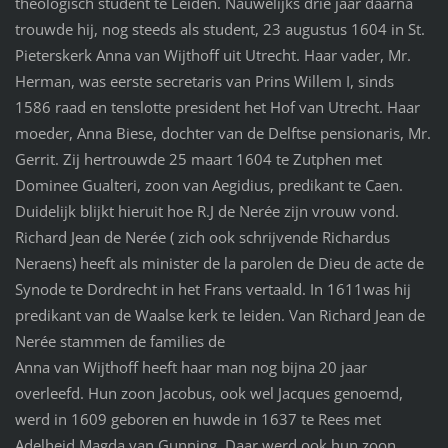
theologisch student te Leiden. Nauwelijks drie jaar daarna
trouwde hij, nog steeds als student, 23 augustus 1604 in St.
Pieterskerk Anna van Wijthoff uit Utrecht. Haar vader, Mr.
Herman, was eerste secretaris van Prins Willem I, sinds
1586 raad en tenslotte president het Hof van Utrecht. Haar
moeder, Anna Biese, dochter van de Delftse pensionaris, Mr.
Gerrit. Zij hertrouwde 25 maart 1604 te Zutphen met
Dominee Gualteri, zoon van Aegidius, predikant te Caen.
Duidelijk blijkt hieruit hoe R.J de Nerée zijn vrouw vond.
Richard Jean de Nerée ( zich ook schrijvende Richardus
Neraens) heeft als minister de la parolen de Dieu de acte de
Synode te Dordrecht in het Frans vertaald. In 1611was hij
predikant van de Waalse kerk te leiden. Van Richard Jean de
Nerée stammen de families de
Anna van Wijthoff heeft haar man nog bijna 20 jaar
overleefd. Hun zoon Jacobus, ook wel Jacques genoemd,
werd in 1609 geboren en huwde in 1637 te Rees met
Adelheid Magda van Gunning. Daar werd ook hun zoon