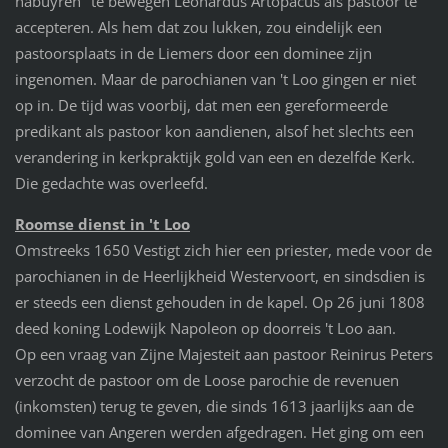
nabuyren" te bewegen Leonardus Artopacus als pastoor te
accepteren. Als hem dat zou lukken, zou eindelijk een
pastoorsplaats in de Liemers door een dominee zijn
ingenomen. Maar de parochianen van 't Loo gingen er niet
op in. De tijd was voorbij, dat men een gereformeerde
predikant als pastoor kon aandienen, alsof het slechts een
verandering in kerkpraktijk gold van een en dezelfde Kerk.
Die gedachte was overleefd.
Roomse dienst in 't Loo
Omstreeks 1650 Vestigt zich hier een priester, mede voor de
parochianen in de Heerlijkheid Westervoort, en sindsdien is
er steeds een dienst gehouden in de kapel. Op 26 juni 1808
deed koning Lodewijk Napoleon op doorreis 't Loo aan.
Op een vraag van Zijne Majesteit aan pastoor Reinirus Peters
verzocht de pastoor om de Loose parochie de revenuen
(inkomsten) terug te geven, die sinds 1613 jaarlijks aan de
dominee van Angeren werden afgedragen. Het ging om een