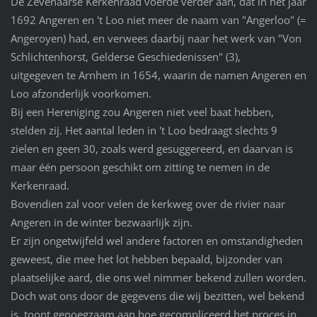
De Zevenaarse Kerkenraad voerde verder aan, dat in het jaar
1692 Angeren en 't Loo niet meer de naam van "Angerloo" (=
Angeroyen) had, en verwees daarbij naar het werk van "Von
Schlichtenhorst, Gelderse Geschiedenissen" (3),
uitgegeven te Arnhem in 1654, waarin de namen Angeren en
Loo afzonderlijk voorkomen.
Bij een Hereniging zou Angeren niet veel baat hebben,
stelden zij. Het aantal leden in 't Loo bedraagt slechts 9
zielen en geen 30, zoals werd gesuggereerd, en daarvan is
maar één persoon geschikt om zitting te nemen in de
Kerkenraad.
Bovendien zal voor velen de kerkweg over de rivier naar
Angeren in de winter bezwaarlijk zijn.
Er zijn ongetwijfeld wel andere factoren en omstandigheden
geweest, die mee het lot hebben bepaald, bijzonder van
plaatselijke aard, die ons wel nimmer bekend zullen worden.
Doch wat ons door de gegevens die wij bezitten, wel bekend
is, toont genoegzaam aan hoe gecompliceerd het proces in