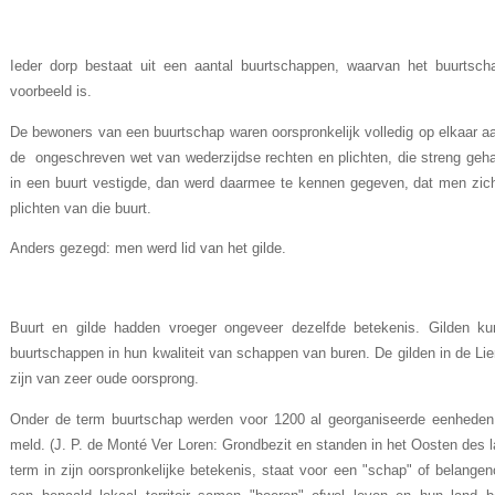
Ieder dorp bestaat uit een aantal buurtschappen, waarvan het buurtsc
voorbeeld is.
De bewoners van een buurtschap waren oorspronkelijk volledig op elkaar aa
de ongeschreven wet van wederzijdse rechten en plichten, die streng geha
in een buurt vestigde, dan werd daarmee te kennen gegeven, dat men zic
plichten van die buurt.
Anders gezegd: men werd lid van het gilde.
Buurt en gilde hadden vroeger ongeveer dezelfde betekenis. Gilden ku
buurtschappen in hun kwaliteit van schappen van buren. De gilden in de Li
zijn van zeer oude oorsprong.
Onder de term buurtschap werden voor 1200 al georganiseerde eenheden
meld. (J. P. de Monté Ver Loren: Grondbezit en standen in het Oosten des l
term in zijn oorspronkelijke betekenis, staat voor een "schap" of belan­gen