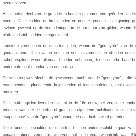
overgebleven.
Het grootste deel van de grond is in handen gekomen van geërfden: landher
boeren. Deze hadden de broeklanden en andere gronden in ontginning geb
invloed geweest op de veranderingen in de structuur van gilden, waarin 
platteland zich hadden georganiseerd.
Tenslotte verschenen de schuttersgilden, waarin de "gemeynte" van de b
georganiseerd. Deze waren soms in secties verdeeld en stonden onder
schuttersgilden waren allemaal broeder- schappen, die een sterke band be
onder patronaat stonden van een heilige.
De schutterij was slechts de gewapende macht van de "gemeynte", die o
roversbenden, plunderende krijgsbenden of tegen roofdieren, zoals wolv
maakten.
De schuttersgilden leverden ook tot in de 16e eeuw, het ver­plichte conti
brengen, wanneer de hertog of graaf een algemene mobilisatie voor een vel
"wapenshow" van de "gemeynte", waarmee naar buiten werd getreden.
Deze functies bepaalden de schutte­rij tot een ondergeschikt orgaan van 
bepaalde dienst verrichtte, waarvoor het gilde verantwoor­delijk was. (O