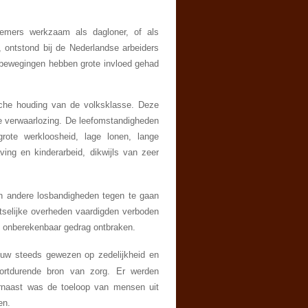
 werkzaam als dagloner, of als
 ontstond bij de Nederlandse arbeiders
sbewegingen hebben grote invloed gehad
houding van de volksklasse. Deze
ke verwaarlozing. De leefomstandigheden
rote werkloosheid, lage lonen, lange
ing en kinderarbeid, dikwijls van zeer
 andere losbandigheden tegen te gaan
tselijke overheden vaardigden verboden
 of onberekenbaar gedrag ontbraken.
uw steeds gewezen op zedelijkheid en
oortdurende bron van zorg. Er werden
rnaast was de toeloop van mensen uit
en.