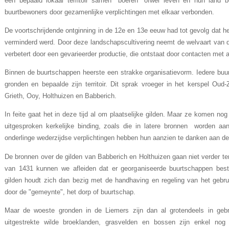
een bepaald lokaal territoir samen "boeren" ofwel leven en hun land 
buurtbewoners door gezamen­lijke verplichtingen met elkaar verbonden.
De voortschrijdende ontginning in de 12e en 13e eeuw had tot gevolg dat he
verminderd werd. Door deze landschapscultivering neemt de welvaart van d
verbetert door een gevarieerder productie, die ontstaat door contacten met
Binnen de buurtschappen heerste een strakke organisatievorm. Iedere buur
gronden en be­paalde zijn territoir. Dit sprak vroeger in het kerspel Ou
Grieth, Ooy, Holthuizen en Babberich.
In feite gaat het in deze tijd al om plaatselijke gilden. Maar ze komen no
uitgesproken kerkelijke binding, zoals die in latere bronnen worden aa
onderlinge weder­zijdse verplichtingen hebben hun aanzien te danken aan de 
De bronnen over de gilden van Babberich en Holthuizen gaan niet verder ter
van 1431 kunnen we afleiden dat er georganiseerde buurtschappen best
gilden houdt zich dan bezig met de handhaving en regeling van het gebr
door de "gemeynte", het dorp of buurtschap.
Maar de woeste gronden in de Liemers zijn dan al grotendeels in geb
uitgestrekte wilde broeklanden, grasvelden en bossen zijn enkel nog