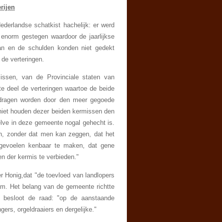
rijen
derlandse schatkist hachelijk: er werd
enorm gestegen waardoor de jaarlijkse
aan en de schulden konden niet gedekt
 de verteringen.
issen, van de Provinciale staten van
te deel de verteringen waartoe de beide
edragen worden door den meer gegoede
niet houden dezer beiden kermissen den
ve in deze gemeente nogal gehecht is.
n, zonder dat men kan zeggen, dat het
s gevoelen kenbaar te maken, dat gene
n der kermis te verbieden."
 Honig,dat "de toevloed van landlopers
am. Het belang van de gemeente richtte
m besloot de raad: "op de aanstaande
ers, orgeldraaiers en dergelijke."