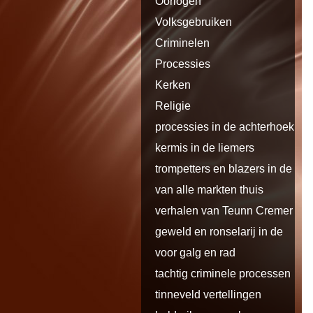
Oorlogen
Volksgebruiken
Criminelen
Processies
Kerken
Religie
processies in de achterhoek en
de
kermis in de liemers
trompetters en blazers in de
liemers
van alle markten thuis
verhalen van Teunn Cremer uit
Loo
geweld en ronselarij in de
liemers
voor galg en rad
tachtig criminele processen
tinneveld vertellingen