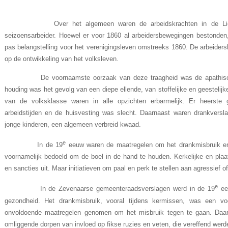
Over het algemeen waren de arbeidskrachten in de Liemers
seizoensarbeider. Hoewel er voor 1860 al arbeidersbewegingen bestonden,
pas belangstelling voor het verenigingsleven omstreeks 1860. De arbeider
op de ontwikkeling van het volksleven.
De voornaamste oorzaak van deze traagheid was de apathische 
houding was het gevolg van een diepe ellende, van stoffelijke en geestelij
van de volksklasse waren in alle opzichten erbarmelijk. Er heerste g
arbeidstijden en de huisvesting was slecht. Daarnaast waren drankverslav
jonge kinderen, een algemeen verbreid kwaad.
e
In de 19
eeuw waren de maatregelen om het drankmisbruik en
voornamelijk bedoeld om de boel in de hand te houden. Kerkelijke en plaa
en sancties uit. Maar initiatieven om paal en perk te stellen aan agressief
e
In de Zevenaarse gemeenteraadsverslagen werd in de 19
ee
gezondheid. Het drankmisbruik, vooral tijdens kermissen, was een v
onvoldoende maatregelen genomen om het misbruik tegen te gaan. Daa
omliggende dorpen van invloed op fikse ruzies en veten, die vereffend werd