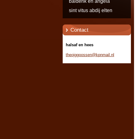
balderik en angela
sint vitus abdij elten
Contact
halsaf en hees
theojggo
ossen@kp
nmail.nl