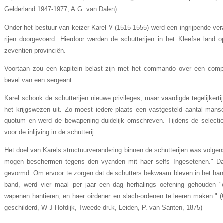
Gelderland 1947-1977, A.G. van Dalen).
Onder het bestuur van keizer Karel V (1515-1555) werd een ingrijpen­de vera
rijen doorgevoerd. Hierdoor werden de schutterijen in het Kleefse land o
zeventien provinciën.
Voortaan zou een kapitein belast zijn met het commando over een comp
bevel van een sergeant.
Karel schonk de schutterijen nieuwe privileges, maar vaardigde tegelijkert
het krijgswe­zen uit. Zo moest iedere plaats een vastgesteld aantal man
quotum en werd de bewapening duidelijk omschreven. Tijdens de selectie
voor de inlijving in de schutterij.
Het doel van Karels structuurverandering binnen de schutterijen was volgens 
mogen beschermen tegens den vyanden mit haer selfs Ingesetenen." Daa
gevormd. Om ervoor te zorgen dat de schutters bekwaam bleven in het ha
band, werd vier maal per jaar een dag herhalings oefening gehou­den
wapenen hantieren, en haer oirdenen en slach-ordenen te leeren maken." (On
geschilderd, W J Hofdijk, Tweede druk, Leiden, P. van Santen, 1875)