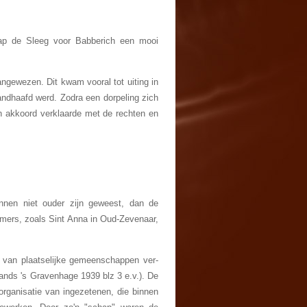
hap de Sleeg voor Babberich een mooi
ngewezen. Dit kwam vooral tot uiting in
ndhaafd werd. Zodra een dorpeling zich
h akkoord verklaarde met de rechten en
nnen niet ouder zijn geweest, dan de
emers, zoals Sint Anna in Oud-Zevenaar,
 van plaatselijke gemeenschappen ver­
ands 's Gravenhage 1939 blz 3 e.v.). De
or­ganisatie van ingezetenen, die binnen