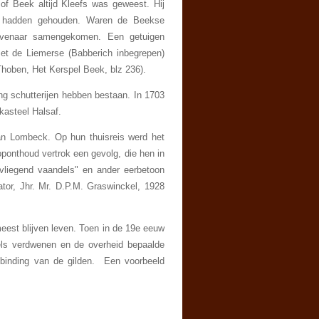
f Beek altijd Kleefs was geweest. Hij
i" hadden gehouden. Waren de Beekse
evenaar samen­geko­men. Een getuigen
t de Liemerse (Babbe­rich inbegrepen)
Thoben, Het Kerspel Beek, blz 236).
g schutterijen hebben bestaan. In 1703
kasteel Halsaf.
an Lom­beck. Op hun thuisreis werd het
oponthoud vertrok een gevolg, die hen in
vliegend vaandels" en ander eerbetoon
ator, Jhr. Mr. D.P.M. Graswinckel, 1928
meest blijven leven. Toen in de 19e eeuw
els verdwenen en de overheid bepaalde
tbin­ding van de gilden. Een voorbeeld