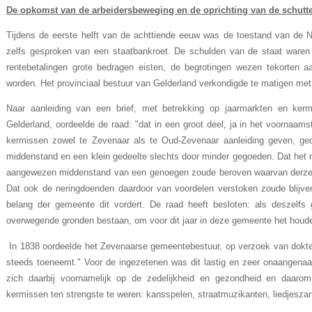
De opkomst van de arbeidersbeweging en de oprichting van de schutte
Tijdens de eerste helft van de achttiende eeuw was de toestand van de Ne
zelfs gesproken van een staatbankroet. De schulden van de staat waren 
rentebetalingen grote bedragen eisten, de begrotingen wezen tekorten 
worden. Het provinciaal bestuur van Gelderland verkondigde te matigen met
Naar aanleiding van een brief, met betrekking op jaarmarkten en kerm
Gelderland, oordeelde de raad: "dat in een groot deel, ja in het voornaams
kermissen zowel te Zevenaar als te Oud-Zevenaar aanleiding geven, g
middenstand en een klein gedeelte slechts door minder gegoeden. Dat het 
aangewezen middenstand van een genoegen zoude beroven waarvan derzel
Dat ook de neringdoenden daardoor van voordelen verstoken zoude blijve
belang der gemeente dit vordert. De raad heeft besloten: als deszelf
overwegende gronden bestaan, om voor dit jaar in deze gemeente het houde
In 1838 oordeelde het Zevenaarse gemeentebestuur, op verzoek van dokter
steeds toeneemt." Voor de ingezetenen was dit lastig en zeer onaangena
zich daarbij voornamelijk op de zedelijkheid en gezondheid en daaro
kermissen ten strengste te weren: kansspelen, straatmuzikanten, liedjeszang