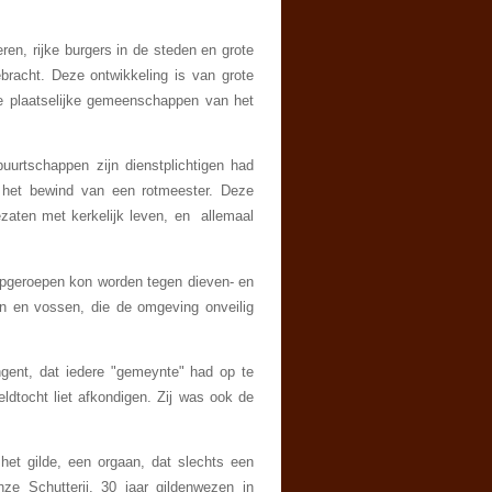
en, rijke burgers in de steden en grote
racht. Deze ontwikkeling is van grote
de plaatselijke gemeenschappen van het
uurtschappen zijn dienstplichtigen had
 het bewind van een rotmeester. Deze
zaten met kerkelijk leven, en allemaal
pgeroepen kon worden tegen dieven- en
en en vossen, die de omgeving onveilig
n­gent, dat iedere "gemeynte" had op te
dtocht liet afkondi­gen. Zij was ook de
het gilde, een orgaan, dat slechts een
nze Schutterij, 30 jaar gildenwezen in