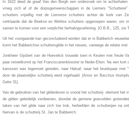
In 1622 deed de graaf Van den Bergh een onderzoek om te achterhalen o
vroeg zich af of de dorpsgemeenschappen in de Lie­mers "Schuttere
schutters vrijwil­lig met de Liemerse schutters achter de kerk van Z
verklaarde dat de Beekse en Wehlse schut­ters opgeroepen waren, om me
samen te komen voor een verplichte herha­lingsoefening. (O.B.B., 125, zie 
Uit het voorgaande kan geconcludeerd worden dat er in Babberich eeuwelan
komt het Babberichse schuttersgilde in het nieuws, vanwege de relatie met 
Jonkheer Gijsbert van de Hoevelick trouwde toen in Keulen met freule V
paar verwelkomd op het Fran­ciscanen­klooster te Neder-Elten. Na een kort 
karossen was tegemoet gereden, naar Halsaf, waar het bruidspaar met "
door de plaatselijke schutterij werd ingehaald. (Amor en Bacchus triump­h
Gelre 31).
Van de gebruiken van het gildenleven is vooral het schutterij- element het 
de gilden geleidelijk verdwenen, doordat de gemene grasvelden grotende
taken van het gilde naar zich toe trok, herleefden de schutterijen na on
hiervan is de schutterij St. Jan te Babberich.