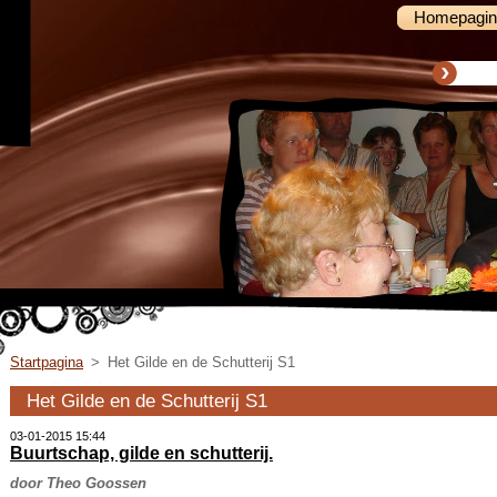
Homepagin
Startpagina
>
Het Gilde en de Schutterij S1
Het Gilde en de Schutterij S1
03-01-2015 15:44
Buurtschap, gilde en schutterij.
door Theo Goossen