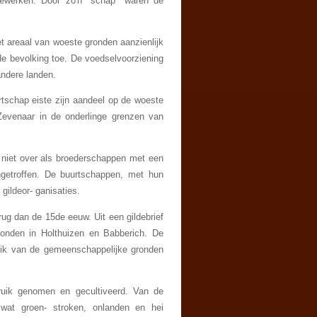
bewerken. Door zo'n "schap" waren de
t areaal van woeste gronden aanzienlijk
e bevolking toe. De voedselvoorziening
 andere landen.
tschap eiste zijn aandeel op de woeste
d-Zevenaar in de onderlinge grenzen van
g niet over als broederschappen met een
ngetrof­fen. De buurtschappen, met hun
gildeor- ganisaties.
ug dan de 15de eeuw. Uit een gildebrief
onden in Holthuizen en Babberich. De
uik van de gemeenschappelijke gronden
ruik genomen en gecultiveerd. Van de
 wat groen- stroken, onlanden en hei