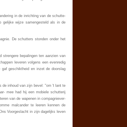
ndering in de inrichting van de schutte­
p gelijke wijze samengesteld als in de
agnie. De schutters stonden onder het
ijd strengere bepalingen ten aanzien van
schappen leveren volgens een evenredig
 gaf geschiktheid en inzet de doorslag
de inhoud van zijn bevel: "om 't lant te
r- mee had hij een mobiele schutterij
nteren van de wapenen in compagniever­
 "omme malcander te leeren kennen de
s Voorge­slacht in zijn dagelijks leven