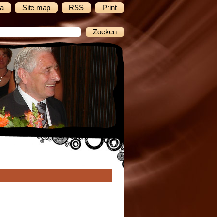
a
Site map
RSS
Print