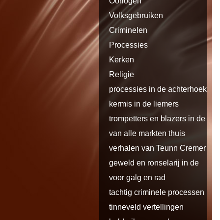
Oorlogen
Volksgebruiken
Criminelen
Processies
Kerken
Religie
processies in de achterhoek en
de
kermis in de liemers
trompetters en blazers in de
liemers
van alle markten thuis
verhalen van Teunn Cremer uit
Loo
geweld en ronselarij in de
liemers
voor galg en rad
tachtig criminele processen
tinneveld vertellingen