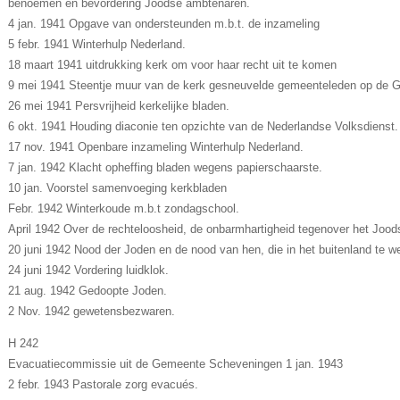
benoemen en bevordering Joodse ambtenaren.
4 jan. 1941 Opgave van ondersteunden m.b.t. de inzameling
5 febr. 1941 Winterhulp Nederland.
18 maart 1941 uitdrukking kerk om voor haar recht uit te komen
9 mei 1941 Steentje muur van de kerk gesneuvelde gemeenteleden op de Gr
26 mei 1941 Persvrijheid kerkelijke bladen.
6 okt. 1941 Houding diaconie ten opzichte van de Nederlandse Volksdienst.
17 nov. 1941 Openbare inzameling Winterhulp Nederland.
7 jan. 1942 Klacht opheffing bladen wegens papierschaarste.
10 jan. Voorstel samenvoeging kerkbladen
Febr. 1942 Winterkoude m.b.t zondagschool.
April 1942 Over de rechteloosheid, de onbarmhartigheid tegenover het Jood
20 juni 1942 Nood der Joden en de nood van hen, die in het buitenland te w
24 juni 1942 Vordering luidklok.
21 aug. 1942 Gedoopte Joden.
2 Nov. 1942 gewetensbezwaren.
H 242
Evacuatiecommissie uit de Gemeente Scheveningen 1 jan. 1943
2 febr. 1943 Pastorale zorg evacués.