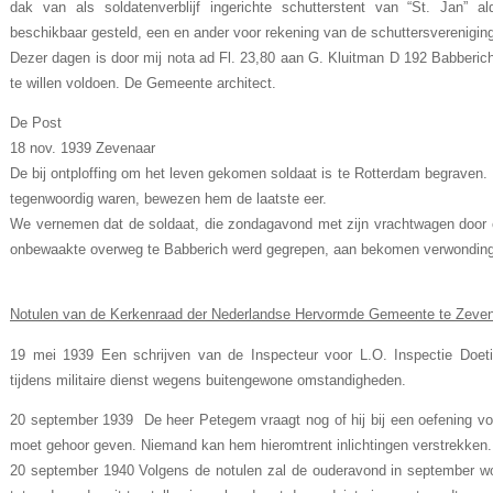
dak van als soldatenverblijf ingerichte schutterstent van “St. Jan” al
beschikbaar gesteld, een en ander voor rekening van de schuttersvereniging
Dezer dagen is door mij nota ad Fl. 23,80 aan G. Kluitman D 192 Babberic
te willen voldoen. De Gemeente architect.
De Post
18 nov. 1939 Zevenaar
De bij ontploffing om het leven gekomen soldaat is te Rotterdam begraven. En
tegenwoordig waren, bewezen hem de laatste eer.
We vernemen dat de soldaat, die zondagavond met zijn vrachtwagen door e
onbewaakte overweg te Babberich werd gegrepen, aan bekomen verwonding 
Notulen van de Kerkenraad der Nederlandse Hervormde Gemeente te Zeven
19 mei 1939 Een schrijven van de Inspecteur voor L.O. Inspectie Doetin
tijdens militaire dienst wegens buitengewone omstandigheden.
20 september 1939 De heer Petegem vraagt nog of hij bij een oefening v
moet gehoor geven. Niemand kan hem hieromtrent inlichtingen verstrekken.
20 september 1940 Volgens de notulen zal de ouderavond in september wor