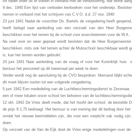
tot nader order uit te stellen in verband met de verduistering, wat wordt aa
9 dec. 1940 Een lijst van verboden leerboeken voor het onderwijs. Beslot
nemen in verband met het schrijven van C.V.O. d.d. 27 nov. 1940
23 juni 1941 Nadat de voorzitter Ds. Bartels de vergadering heeft geopend,
heeft belegd naar aanleiding van een verzoek van den Heer Burgem
beschikken over het terrein bij de school voor exercitieterrein voor de W.A .
Na veel over en weer gepraat wordt besloten dat de Heer Burgemeester 
beschikken, mits ook het terrein achter de Muloschool beschikbaar wordt ge
is, kan het terrein worden gebruikt.
24 juni 1941 Naar aanleiding van de vraag of voor het Koninklijk huis 
bestuur het personeel op dit tweemaal per week te doen.
Verder wordt nog de aansluiting bij de CVO besproken. Niemand blijkt echte
dit moet blijven rusten tot een volgende vergadering.
5 juni 1942 Een mededeling van de Luchtbeschermingsdienst te Zevenaar, d
een of meer lokalen onzer school ten behoeve van de luchtbeschermingsdi
12 okt. 1942 De Vries deelt mede, dat het hoofd der school, de bestelde 
de prijs fl.1,75 bedraagt. Het bestuur is van mening dat dit bedrag door h
omdat het nieuwe leermiddelen zijn, die voor een verplicht vak nodig zijn
doen.
Op verzoek van de Van de Eijk doet de Vries enige mededelingen over de v