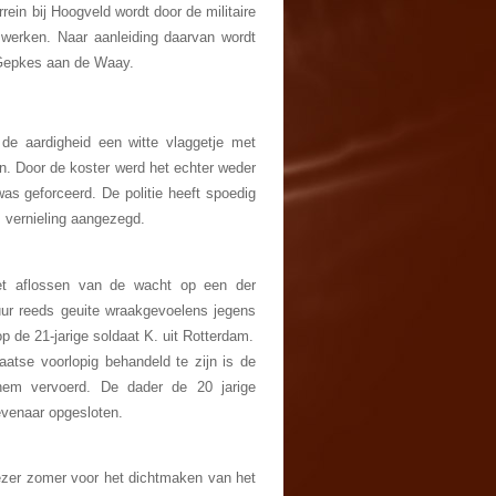
in bij Hoogveld wordt door de militaire
 werken. Naar aanleiding daarvan wordt
j Gepkes aan de Waay.
de aardigheid een witte vlaggetje met
en. Door de koster werd het echter weder
as geforceerd. De politie heeft spoedig
 vernieling aangezegd.
 het aflossen van de wacht op een der
ur reeds geuite wraakgevoelens jegens
p de 21-jarige soldaat K. uit Rotterdam.
laatse voorlopig behandeld te zijn is de
rnhem vervoerd. De dader de 20 jarige
evenaar opgesloten.
ezer zomer voor het dichtmaken van het