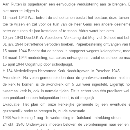
Aan Rutten is opgedragen een eenvoudige verduistering aan te brengen. 
niet meer te krijgen is.
11 maart 1943 Wat betreft de schooltuinen besluit het bestuur, deze tuinen d
toe te wijzen en zal voor de tuin van de heer Gans een andere deelnemer
beter de tuinen dit jaar kosteloos af te staan. Aldus wordt besloten.
10 juni 1943 Dep.O.K.W. Apeldoorn. Verklaring dat Mej. v.d. Schoot niet b
31 jan. 1944 betreffende verboden boeken. Papierbestelling ontvangen van
15 maart 1944 Bericht dat de school is stopgezet wegens kolengebrek, maar w
18 maart 1944 mededeling, dat cokes ontvangen is, zodat de school op ma
15 april 1944 Oogsthulp door schooljeugd.
H 134 Mededelingen Hervormde Kerk Nooduitgaven IV Paschen 1945
Avondkerk. Nu velen gemeenteleden door de graafwerkzaamheden niet in
de kerk te komen, is de avondkerk om 5 uur weer ingesteld. Eigenlijk hoo
tweemaal kerk is, ook in normale tijden. Dit is echter van één predikant w
een predikant en een hulpprediker heeft, is dit mogelijk.
Evacuatie: Het plan om onze kerkelijke gemeente bij een eventuele 
gezamenlijk onder te brengen is, nu de evacuatie.
1938 Aantekening 1 aug. Te werkstelling in Duitsland. Intrekking steun.
24 okt. 1940 Onderwijzers moeten beloven de verordeningen naar eer en