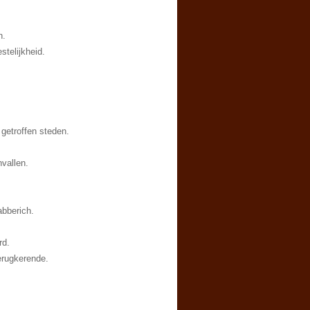
n.
telijkheid.
 getroffen steden.
vallen.
abberich.
rd.
erugkerende.