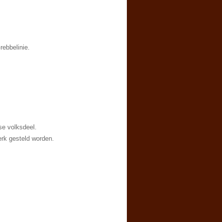
ebbelinie.
se volksdeel.
erk gesteld worden.