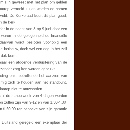
 hem zijn geweest met het plan om gelden
waarop vermeld zullen worden de namen
veld. De Kerkeraad keurt dit plan goed,
an de kerk.
der in de nacht van 8 op 9 juni door een
 waren in de gelegenheid de financiële
daarvan wordt besloten voorlopig een
e herbouw, doch wel een oog in het zeil
r dak komt.
jaar een afdoende verduistering van de
 zonder zorg kan worden gebruikt.
ding enz. betreffende het aanzien van
mmig zich te houden aan het standpunt,
daarop niet te antwoorden.
r zal de schoolweek van 4 dagen worden
n zullen zijn van 9-12 en van 1.30-4.30
fl.50,00 ten behoeve van zijn garantie
 Duitsland geregeld een exemplaar der