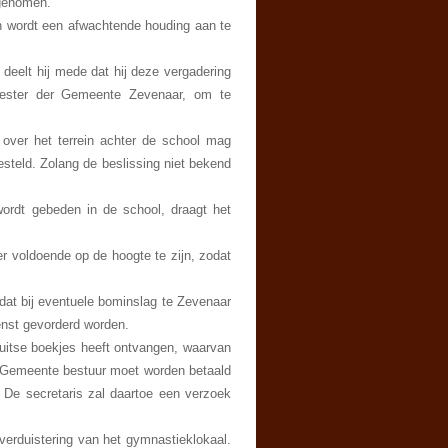
ngenomen.
en wordt een afwachtende houding aan te
 deelt hij mede dat hij deze vergadering
eester der Gemeente Zevenaar, om te
over het terrein achter de school mag
steld. Zolang de beslissing niet bekend
wordt gebeden in de school, draagt het
r voldoende op de hoogte te zijn, zodat
at bij eventuele bominslag te Zevenaar
enst gevorderd worden.
Duitse boekjes heeft ontvangen, waarvan
et Gemeente bestuur moet worden betaald
. De secretaris zal daartoe een verzoek
erduistering van het gymnastieklokaal.