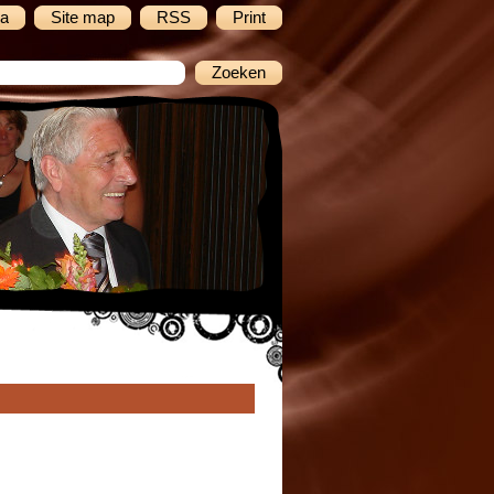
a
Site map
RSS
Print