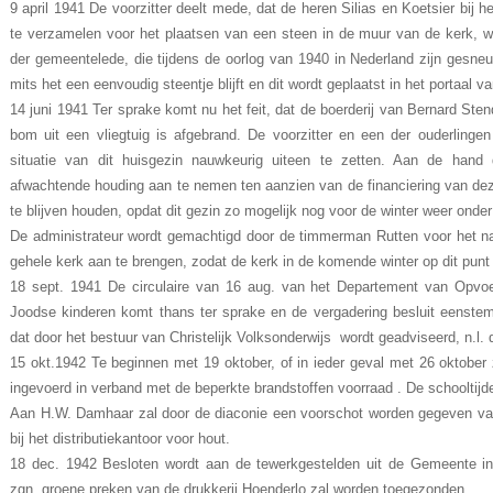
9 april 1941 De voorzitter deelt mede, dat de heren Silias en Koetsier bij
te verzamelen voor het plaatsen van een steen in de muur van de kerk, 
der gemeentelede, die tijdens de oorlog van 1940 in Nederland zijn gesneu
mits het een eenvoudig steentje blijft en dit wordt geplaatst in het portaal v
14 juni 1941 Ter sprake komt nu het feit, dat de boerderij van Bernard Sten
bom uit een vliegtuig is afgebrand. De voorzitter en een der ouderlingen
situatie van dit huisgezin nauwkeurig uiteen te zetten. Aan de hand 
afwachtende houding aan te nemen ten aanzien van de financiering van dez
te blijven houden, opdat dit gezin zo mogelijk nog voor de winter weer onde
De administrateur wordt gemachtigd door de timmerman Rutten voor het na
gehele kerk aan te brengen, zodat de kerk in de komende winter op dit punt
18 sept. 1941 De circulaire van 16 aug. van het Departement van Opvoe
Joodse kinderen komt thans ter sprake en de vergadering besluit eenste
dat door het bestuur van Christelijk Volksonderwijs wordt geadviseerd, n.l. 
15 okt.1942 Te beginnen met 19 oktober, of in ieder geval met 26 oktobe
ingevoerd in verband met de beperkte brandstoffen voorraad . De schooltijde
Aan H.W. Damhaar zal door de diaconie een voorschot worden gegeven van 
bij het distributiekantoor voor hout.
18 dec. 1942 Besloten wordt aan de tewerkgestelden uit de Gemeente in
zgn. groene preken van de drukkerij Hoenderlo zal worden toegezonden.