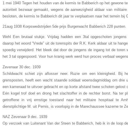
1 mei 1940 Tegen het houden van de kermis te Babberich op het gewone terre
autoriteit bezwaar gemaakt, wegens de aanwezigheid aldaar van militaire
besloten, de kermis te Babberich dit jaar te verplaatsen naar het terrein bi
21aug 1938 Korpswedstrijden 5de prijs Burgerwacht Babberich 228 punten.
Wehl Een brutaal stukje. Vrijdag hadden een 3tal opgeschoten jongens 
daarop het woord “Vrede” uit de torenspits der R.K. Kerk aldaar uit te hang
spoedig verwijderd. Het bleek dat door de jongens de ingang tot de toren w
het 3 tal opgespoord. Voor hun kranig werk werd hun proces verbaal wegens
Zevenaar 30 dec. 1939
Schildwacht schiet zijn aflosser neer. Ruzie om een kleinigheid. Bij
grensposten, heeft een wacht staande soldaat woensdagmiddag om drie u
een kameraad te uitvoer gebracht en op korte afstand twee schoten gelost o
Eén kogel trof doel en drong het slachtoffer in de rechter borst. Na ter p
getroffene in vrij ernstige toestand naar het militaire hospitaal te A
dienstplichtige M. uit Pernis, is voorlopig in de Marechaussee kazerne te Z
NAZ Zevenaar 9 dec. 1939
Op verzoek van Luitenant Van der Steen te Babberich, heb ik in de loop d