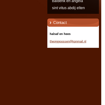
balderik en angela
sint vitus abdij elten
Contact
halsaf en hees
theojggo
ossen@kp
nmail.nl