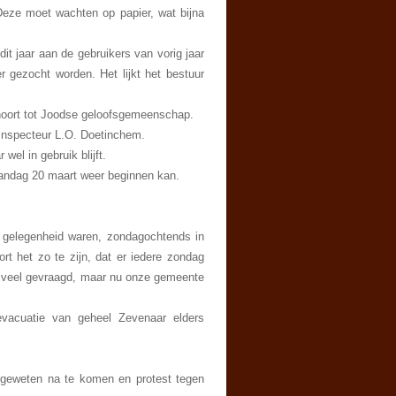
Deze moet wachten op papier, wat bijna
it jaar aan de gebruikers van vorig jaar
 gezocht worden. Het lijkt het bestuur
ehoort tot Joodse geloofsgemeenschap.
 Inspecteur L.O. Doetinchem.
el in gebruik blijft.
andag 20 maart weer beginnen kan.
 gelegenheid waren, zondagochtends in
rt het zo te zijn, dat er iedere zondag
el veel gevraagd, maar nu onze gemeente
evacuatie van geheel Zevenaar elders
 geweten na te komen en protest tegen