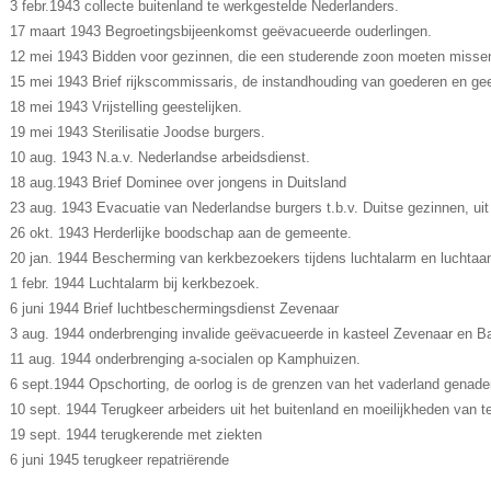
3 febr.1943 collecte buitenland te werkgestelde Nederlanders.
17 maart 1943 Begroetingsbijeenkomst geëvacueerde ouderlingen.
12 mei 1943 Bidden voor gezinnen, die een studerende zoon moeten misse
15 mei 1943 Brief rijkscommissaris, de instandhouding van goederen en gees
18 mei 1943 Vrijstelling geestelijken.
19 mei 1943 Sterilisatie Joodse burgers.
10 aug. 1943 N.a.v. Nederlandse arbeidsdienst.
18 aug.1943 Brief Dominee over jongens in Duitsland
23 aug. 1943 Evacuatie van Nederlandse burgers t.b.v. Duitse gezinnen, uit
26 okt. 1943 Herderlijke boodschap aan de gemeente.
20 jan. 1944 Bescherming van kerkbezoekers tijdens luchtalarm en luchtaan
1 febr. 1944 Luchtalarm bij kerkbezoek.
6 juni 1944 Brief luchtbeschermingsdienst Zevenaar
3 aug. 1944 onderbrenging invalide geëvacueerde in kasteel Zevenaar en B
11 aug. 1944 onderbrenging a-socialen op Kamphuizen.
6 sept.1944 Opschorting, de oorlog is de grenzen van het vaderland genade
10 sept. 1944 Terugkeer arbeiders uit het buitenland en moeilijkheden van t
19 sept. 1944 terugkerende met ziekten
6 juni 1945 terugkeer repatriërende