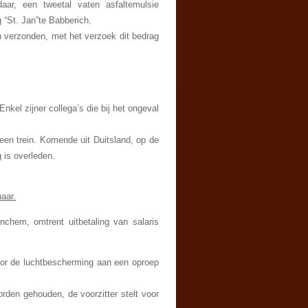
daar, een tweetal vaten asfaltemulsie
 “St. Jan”te Babberich.
h verzonden, met het verzoek dit bedrag
kel zijner collega’s die bij het ongeval
en trein. Komende uit Duitsland, op de
is overleden.
aar.
chem, omtrent uitbetaling van salaris
oor de luchtbescherming aan een oproep
den gehouden, de voorzitter stelt voor