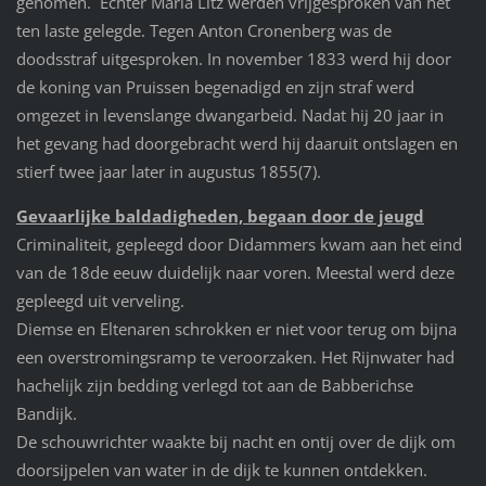
genomen. Echter Maria Litz werden vrijgesproken van het
ten laste gelegde. Tegen Anton Cronenberg was de
doodsstraf uitgesproken. In november 1833 werd hij door
de koning van Pruissen begenadigd en zijn straf werd
omgezet in levenslange dwangarbeid. Nadat hij 20 jaar in
het gevang had doorgebracht werd hij daaruit ontslagen en
stierf twee jaar later in augustus 1855(7).
Gevaarlijke baldadigheden, begaan door de jeugd
Criminaliteit, gepleegd door Didammers kwam aan het eind
van de 18de eeuw duidelijk naar voren. Meestal werd deze
gepleegd uit verveling.
Diemse en Eltenaren schrokken er niet voor terug om bijna
een overstromingsramp te veroorzaken. Het Rijnwater had
hachelijk zijn bedding verlegd tot aan de Babberichse
Bandijk.
De schouwrichter waakte bij nacht en ontij over de dijk om
doorsijpelen van water in de dijk te kunnen ontdekken.