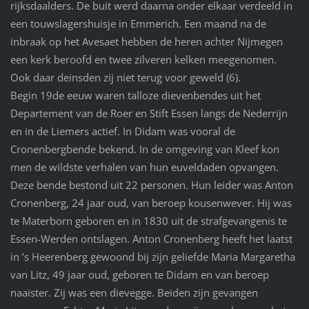
rijksdaalders. De buit werd daarna onder elkaar verdeeld in
een touwslagershuisje in Emmerich. Een maand na de
inbraak op het Avesaet hebben de heren achter Nijmegen
een kerk beroofd en twee zilveren kelken meegenomen.
Ook daar deinsden zij niet terug voor geweld (6).
Begin 19de eeuw waren talloze dievenbendes uit het
Departement van de Roer en Stift Essen langs de Nederrijn
en in de Liemers actief. In Didam was vooral de
Cronenbergbende bekend. In de omgeving van Kleef kon
men de wildste verhalen van hun euveldaden opvangen.
Deze bende bestond uit 22 personen. Hun leider was Anton
Cronenberg, 24 jaar oud, van beroep kousenwever. Hij was
te Materborn geboren en in 1830 uit de strafgevangenis te
Essen-Werden ontslagen. Anton Cronenberg heeft het laatst
in ’s Heerenberg gewoond bij zijn geliefde Maria Margaretha
van Litz, 49 jaar oud, geboren te Didam en van beroep
naaister. Zij was een dievegge. Beiden zijn gevangen