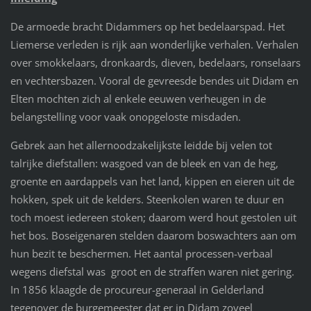
De armoede bracht Didammers op het bedelaarspad. Het
Liemerse verleden is rijk aan wonderlijke verhalen. Verhalen
over smokkelaars, dronkaards, dieven, bedelaars, ronselaars
en vechtersbazen. Vooral de gevreesde bendes uit Didam en
Elten mochten zich al enkele eeuwen verheugen in de
belangstelling voor vaak onopgeloste misdaden.
Gebrek aan het allernoodzakelijkste leidde bij velen tot
talrijke diefstallen: wasgoed van de bleek en van de heg,
groente en aardappels van het land, kippen en eieren uit de
hokken, spek uit de kelders. Steenkolen waren te duur en
toch moest iedereen stoken; daarom werd hout gestolen uit
het bos. Boseigenaren stelden daarom boswachters aan om
hun bezit te beschermen. Het aantal processen-verbaal
wegens diefstal was groot en de straffen waren niet gering.
In 1856 klaagde de procureur-generaal in Gelderland
tegenover de burgemeester dat er in Didam zoveel