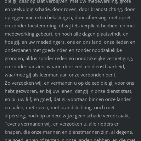
die gij daar op laat verblijven, met uw medewerking, grote
en veelvuldig schade, door roven, door brandstichting, door
opleggen van extra belastingen, door afpersing, met opzet
en zonder toestemming, of wij iets verplicht hebben, en met
medewerking gebeurt, en noch alle dagen plaatsvindt, en
hoe gij, en uw mededingers, ons en ons land, onze lieden en
onderdanen met goedvinden en zonder noodzakelijke
gronden, aldus zonder reden en noodzakelijke vernietiging,
en zonder aanzien, waarin door eed, en dienstbaarheid,
waarmee gij als leenman aan onze verbonden bent.
Zo verzoeken wij, en vermanen u op de eed die gij voor ons
hebt gezworen, en bij uw lenen, dat gij in onze dienst staat,
en bij uw lijf, en goed, dat gij voortaan binnen onze landen
en palen, met roven, met brandstichting, noch met
afpersing, noch op andere wijze geen schade veroorzaakt.
Tevens vermanen wij, en verzoeken u, alle ridders en
knapen, die onze mannen en dienstmannen zijn, al degene,
die goed, erven of renten in onze landen hebben, en die met