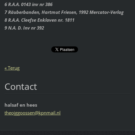
6 R.A.A. 0143 inv nr 386
7 Räuberbanden, Hartmut Friesen, 1992 Mercator-Verlag
8 R.A.A. Cleefse Enklaven nr. 1811
9 N.A. D. Inv nr 392
« Terug
Contact
halsaf en hees
theojggo
ossen@kp
nmail.nl