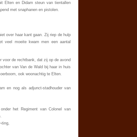
it Elten en Didam steun van tientallen
apend met snaphanen en pistolen.
niet over haar kant gaan. Zij riep de hulp
 Met veel moeite kwam men een aantal
 voor de rechtbank, dat zij op de avond
chter van Van de Wald bij haar in huis
oerboom, ook woonachtig te Elten.
idam en nog als adjunct-stadhouder van
t onder het Regiment van Colonel van
.
¬ting,