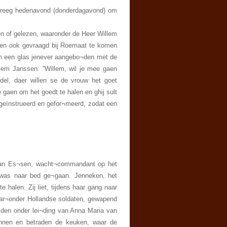
 kreeg hedenavond (donderdagavond) om
en of gelezen, waaronder de Heer Willem
en ook gevraagd bij Roemaat te komen
en een glas jenever aangebo¬den met de
lem Janssen: “Willem, wil je mee gaen
del, daer willen se de vrouw het goet
 gaen om het goedt te halen en ghij sult
geïnstrueerd en gefor¬meerd, zodat een
 van Es¬sen, wacht¬commandant op het
f was naar bed ge¬gaan. Jenneken, het
e halen. Zij liet, tijdens haar gang naar
waar¬onder Hollandse soldaten, gewapend
¬den onder lei¬ding van Anna Maria van
innen en betraden de keuken, waar de