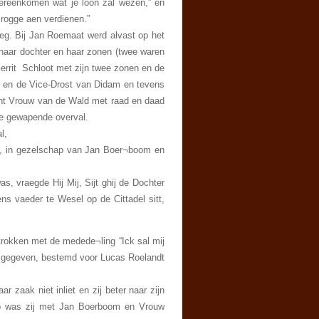
ereenkomen wat je loon zal wezen,” en
 rogge aen verdienen.”
eg. Bij Jan Roemaat werd alvast op het
haar dochter en haar zonen (twee waren
errit Schloot met zijn twee zonen en de
 en de Vice-Drost van Didam en tevens
cht Vrouw van de Wald met raad en daad
de gewapende overval.
l,
d, in gezelschap van Jan Boer¬boom en
, vraegde Hij Mij, Sijt ghij de Dochter
s vaeder te Wesel op de Cittadel sitt,
trokken met de medede¬ling “Ick sal mij
e gegeven, bestemd voor Lucas Roelandt
 zaak niet inliet en zij beter naar zijn
op was zij met Jan Boerboom en Vrouw