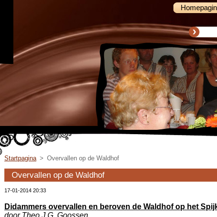
Homepagin
Startpagina
>
Overvallen op de Waldhof
Overvallen op de Waldhof
17-01-2014 20:33
Didammers overvallen en beroven de Waldhof op het Spij
door Theo J.G. Goossen