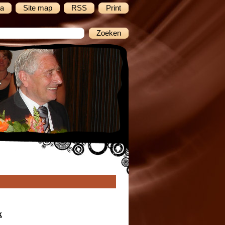
a
Site map
RSS
Print
k