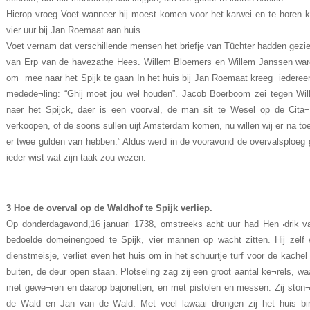
Hierop vroeg Voet wanneer hij moest komen voor het karwei en te horen
vier uur bij Jan Roemaat aan huis.
Voet vernam dat verschillende mensen het briefje van Tüchter hadden gezi
van Erp van de havezathe Hees. Willem Bloemers en Willem Janssen war
om mee naar het Spijk te gaan In het huis bij Jan Roemaat kreeg iedere
medede¬ling: “Ghij moet jou wel houden”. Jacob Boerboom zei tegen Wil
naer het Spijck, daer is een voorval, de man sit te Wesel op de Cita¬
verkoopen, of de soons sullen uijt Amsterdam komen, nu willen wij er na toe
er twee gulden van hebben.” Aldus werd in de vooravond de overvalsploeg 
ieder wist wat zijn taak zou wezen.
3 Hoe de overval op de Waldhof te Spijk verliep.
Op donderdagavond,16 januari 1738, omstreeks acht uur had Hen¬drik
bedoelde domeinengoed te Spijk, vier mannen op wacht zitten. Hij zel
dienstmeisje, verliet even het huis om in het schuurtje turf voor de kachel t
buiten, de deur open staan. Plotseling zag zij een groot aantal ke¬rels, 
met gewe¬ren en daarop bajonetten, en met pistolen en messen. Zij ston
de Wald en Jan van de Wald. Met veel lawaai drongen zij het huis b