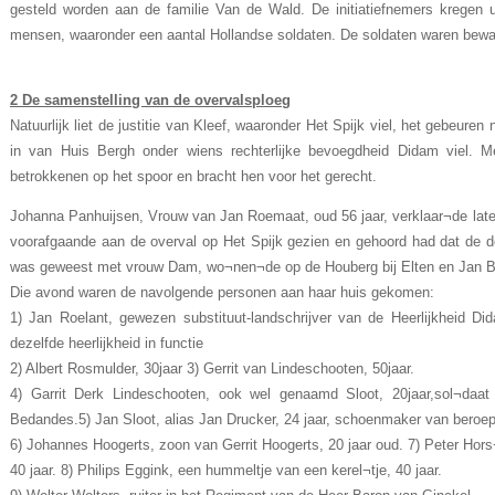
gesteld worden aan de familie Van de Wald. De initiatiefnemers kregen u
mensen, waaronder een aantal Hollandse soldaten. De soldaten waren bew
2 De samenstelling van de overvalsploeg
Natuurlijk liet de justitie van Kleef, waaronder Het Spijk viel, het gebeuren 
in van Huis Bergh onder wiens rechterlijke bevoegdheid Didam viel.
betrokkenen op het spoor en bracht hen voor het gerecht.
Johanna Panhuijsen, Vrouw van Jan Roemaat, oud 56 jaar, verklaar¬de later
voorafgaande aan de overval op Het Spijk gezien en gehoord had dat de do
was geweest met vrouw Dam, wo¬nen¬de op de Houberg bij Elten en Jan B
Die avond waren de navolgende personen aan haar huis gekomen:
1) Jan Roelant, gewezen substituut-landschrijver van de Heerlijkheid D
dezelfde heerlijkheid in functie
2) Albert Rosmulder, 30jaar 3) Gerrit van Lindeschooten, 50jaar.
4) Garrit Derk Lindeschooten, ook wel genaamd Sloot, 20jaar,sol¬daa
Bedandes.5) Jan Sloot, alias Jan Drucker, 24 jaar, schoenmaker van beroep
6) Johannes Hoogerts, zoon van Gerrit Hoogerts, 20 jaar oud. 7) Peter Hors
40 jaar. 8) Philips Eggink, een hummeltje van een kerel¬tje, 40 jaar.