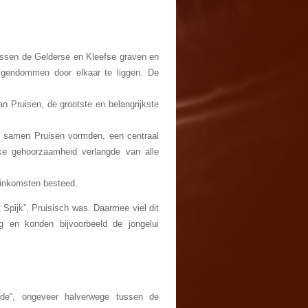
tussen de Gelderse en Kleefse graven en
igendommen door elkaar te liggen. De
n Pruisen, de grootste en belangrijkste
ie samen Pruisen vormden, een centraal
ijke gehoorzaamheid verlangde van alle
e inkomsten besteed.
 Spijk”, Pruisisch was. Daarmee viel dit
g en konden bijvoorbeeld de jongelui
de”, ongeveer halverwege tussen de