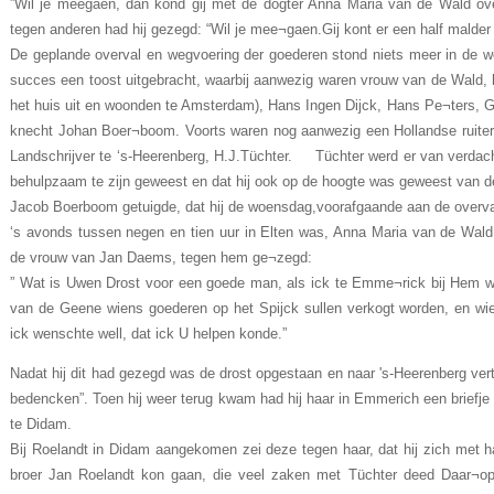
”Wil je meegaen, dan kond gij met de dogter Anna Maria van de Wald ov
tegen anderen had hij gezegd: “Wil je mee¬gaen.Gij kont er een half malder
De geplande overval en wegvoering der goederen stond niets meer in de w
succes een toost uitgebracht, waarbij aanwezig waren vrouw van de Wald, 
het huis uit en woonden te Amsterdam), Hans Ingen Dijck, Hans Pe¬ters, G
knecht Johan Boer¬boom. Voorts waren nog aanwezig een Hollandse ruiter
Landschrijver te ‘s-Heerenberg, H.J.Tüchter. Tüchter werd er van verda
behulpzaam te zijn geweest en dat hij ook op de hoogte was geweest van 
Jacob Boerboom getuigde, dat hij de woensdag,voorafgaande aan de overva
‘s avonds tussen negen en tien uur in Elten was, Anna Maria van de Wal
de vrouw van Jan Daems, tegen hem ge¬zegd:
” Wat is Uwen Drost voor een goede man, als ick te Emme¬rick bij Hem was
van de Geene wiens goederen op het Spijck sullen verkogt worden, en wien
ick wenschte well, dat ick U helpen konde.”
Nadat hij dit had gezegd was de drost opgestaan en naar 's-Heerenberg ver
bedencken”. Toen hij weer terug kwam had hij haar in Emmerich een briefj
te Didam.
Bij Roelandt in Didam aangekomen zei deze tegen haar, dat hij zich met haar
broer Jan Roelandt kon gaan, die veel zaken met Tüchter deed Daar¬