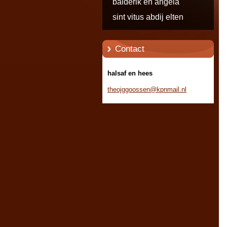
balderik en angela
sint vitus abdij elten
Contact
halsaf en hees
theojggo
ossen@kp
nmail.nl