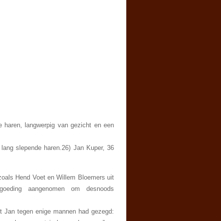
ne haren, langwerpig van gezicht en een
 lang slepende haren.26) Jan Kuper, 36
zoals Hend Voet en Willem Bloemers uit
ergoeding aangenomen om desnoods
t Jan tegen enige mannen had gezegd: