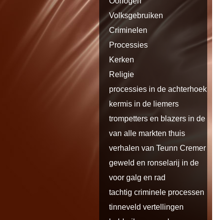
Oorlogen
Volksgebruiken
Criminelen
Processies
Kerken
Religie
processies in de achterhoek en
de
kermis in de liemers
trompetters en blazers in de
liemers
van alle markten thuis
verhalen van Teunn Cremer uit
Loo
geweld en ronselarij in de
liemers
voor galg en rad
tachtig criminele processen
tinneveld vertellingen