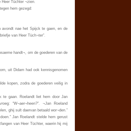
e Heer Tüchter ¬zien.
 tegen hem gezegd:
n avondt nae het Spijck te gaen, en de
 briefje van Heer Tüch¬ter”.
ulpsaeme handt¬, om de goederen van de
doorn, uit Didam had ook kennisgenomen
lde kopen, zodra de goederen veilig in
 te gaan. Roelandt liet hem door Jan
 vroeg: “W¬aer¬heen?”. ¬Jan Roeland
en, ghij sult daervan betaald wor¬den.”
l doen.” Jan Roelandt stelde hem gerust
tfangen van Heer Tüchter, waerin hij mij