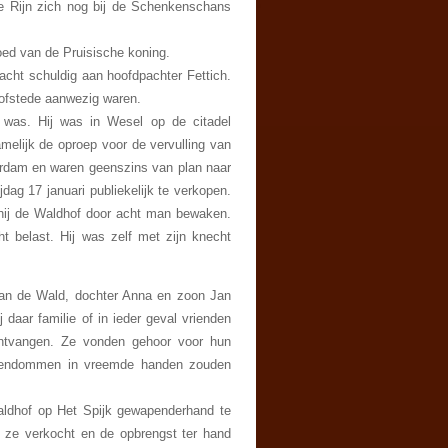
de Rijn zich nog bij de Schenkenschans
oed van de Pruisische koning.
pacht schuldig aan hoofdpachter Fettich.
hofstede aanwezig waren.
 was. Hij was in Wesel op de citadel
melijk de oproep voor de vervulling van
terdam en waren geenszins van plan naar
ag 17 januari publiekelijk te verkopen.
 hij de Waldhof door acht man bewaken.
 belast. Hij was zelf met zijn knecht
 Van de Wald, dochter Anna en zoon Jan
daar familie of in ieder geval vrienden
ntvangen. Ze vonden gehoor voor hun
gendommen in vreemde handen zouden
aldhof op Het Spijk gewapenderhand te
 ze verkocht en de opbrengst ter hand