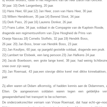
9) Wolter Wolters, ruiter in het Regiment van de Heer Baron van Ginckel.
30 jaar. 10) Derk Langenberg, 20 jaar.
11) Hans Heer, 60 jaar.12) Jan Heer, zoon van Hans Heer, 30 jaar.
13) Willem Hendriksen, 35 jaar.14) Berend Sloot, 34 jaar.
15) Derk Pass, 20 jaar.16) Laurens Donker, 26 jaar.
17) Frans Lutter, 34 jaar, soldaat in de Compagnie van de Kapitein Roode,
dragende een regimentsuniform van Zijne Hoogheid de Prins van
Oranje Nassau.18) Cornelis Stoffels, 32 jaar.19) Hendrik Boss,
26 jaar. 20) Jan Boss, broer van Hendrik Boss, 23 jaar.
21) Jan Keultjes, 60 jaar, op jaargeld gestelde soldaat, dragende een pruik.
22) Lambert ter Elsbeek, een lang persoon.23) Jan Hafkens 24 jaar.
24) Jacob Boerboom, een grote lange kerel, 38 jaar, had weinig lichtbrui
snee over zijn wang.
25) Jan Roemaat, 43 jaar,een stevige dikke kerel met dikke kinnebakken,
jaar.
Zij allen waren uit Didam afkomstig, of hadden kennis aan de Didammers, 
Elten. De aangeworven soldaten waren tegen een geldelijke v
gewapenderhand het transport te be-schermen.
De onderzoeksrechter vernam van Vrouw Roemaat, dat haar echt¬ge¬noo