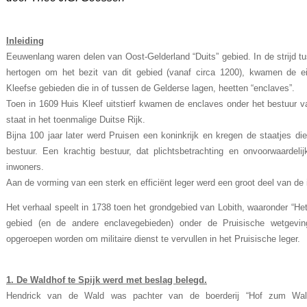
Inleiding
Eeuwenlang waren delen van Oost-Gelderland “Duits” gebied. In de strijd 
hertogen om het bezit van dit gebied (vanaf circa 1200), kwamen de e
Kleefse gebieden die in of tussen de Gelderse lagen, heetten “enclaves”.
Toen in 1609 Huis Kleef uitstierf kwamen de enclaves onder het bestuur va
staat in het toenmalige Duitse Rijk.
Bijna 100 jaar later werd Pruisen een koninkrijk en kregen de staatjes d
bestuur. Een krachtig bestuur, dat plichtsbetrachting en onvoorwaardel
inwoners.
Aan de vorming van een sterk en efficiënt leger werd een groot deel van d
Het verhaal speelt in 1738 toen het grondgebied van Lobith, waaronder “Het
gebied (en de andere enclavegebieden) onder de Pruisische wetgevin
opgeroepen worden om militaire dienst te vervullen in het Pruisische leger.
1. De Waldhof te Spijk werd met beslag belegd.
Hendrick van de Wald was pachter van de boerderij “Hof zum Wal