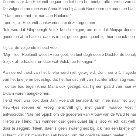
Daems naar Jan Roelandt gegaan en liet hem het briefje, afkom¬stig van d
De volgende morgen was Anna Maria bij Jacob Boerboom gekomen en had
“ Gaet eens met mij nae Jan Roelandt”.
Toen zij bij Roelandt aankwamen zei deze tegen hen:
“Ick wou dat Ghij eenigh Volck konde krijgen, om met dat Meijsje deese
goederen af te haelen, daer is in het geheel geen quaet bij, hier heb ick een
Hij las de volgende inhoud voor:
“Mijn Heer Roelandt weest ¬soo goet, en biet dogh deese Dochter de beh
Spijck af te haelen, en daer wat Volck toe te krijgen.”
Aan de echtheid van het briefje werd niet getwijfeld. Dominee G.C.Hage
van het briefje en bevestigd dat het handschrift van Tüchter afkomstig was.
Tüchter had tegen Anna Maria ook gezegd, dat hij een paard van haar wi
Didam waren aangekomen.
Hend Voet was ook door Jan Roelandt benaderd, om mee naar het Spijk
Keul¬tjes roepen en vroeg hem:”Wilt ghij met gaan!”, waarop Voet
antwoordde: “Nae het Spijck om de goederen van Vrouw van de Wald te hael
Hierop zei Hend: “als wanneer daer geen quaet bij is, soo wil ick dat wel
door te zeggen: “Neen, daer is geen swaerigheijt bij, ick heb een briefje on
schreift, dat ick manschap sall krijgen, om dat goedt te laeten haelen “.