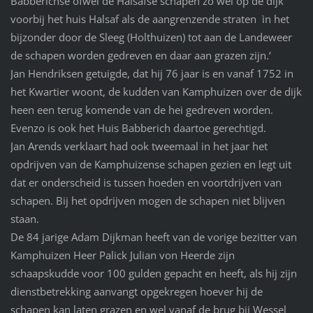
Babberichse ofwel de Halsafse schapen zo wel op de dijk
voorbij het huis Halsaf als de aangrenzende straten ìn het
bijzonder door de Sleeg (Holthuizen) tot aan de Landeweer
de schapen worden gedreven en daar aan grazen zijn.‘
Jan Hendriksen getuigde, dat hij 76 jaar is en vanaf 1752 in
het Kwartier woont, de kudden van Kamphuizen over de dijk
heen een terug komende van de hei gedreven worden.
Evenzo is ook het Huis Babberich daartoe gerechtigd.
Jan Arends verklaart had ook tweemaal in het jaar het
opdrijven van de Kamphuizense schapen gezien en legt uit
dat er onderscheid is tussen hoeden en voortdrijven van
schapen. Bij het opdrijven mogen de schapen niet blijven
staan.
De 84 jarige Adam Dijkman heeft van de vorige bezitter van
Kamphuizen Heer Palick Julian von Heerde zijn
schaapskudde voor 100 gulden gepacht en heeft, als hij zijn
dienstbetrekking aanvangt opgekregen hoever hij de
schapen kan laten grazen en wel vanaf de brug bij Wessel