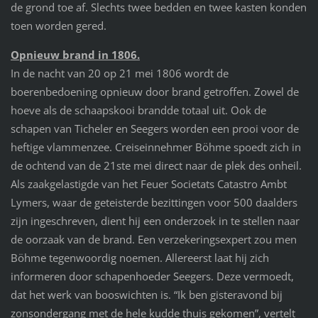
de grond toe af. Slechts twee bedden en twee kasten konden
toen worden gered.
Opnieuw brand in 1806.
In de nacht van 20 op 21 mei 1806 wordt de
boerenbedoening opnieuw door brand getroffen. Zowel de
hoeve als de schaapskooi brandde totaal uit. Ook de
schapen van Ticheler en Seegers worden een prooi voor de
heftige vlammenzee. Creiseinnehmer Böhme spoedt zich in
de ochtend van de 21ste mei direct naar de plek des onheil.
Als zaakgelastigde van het Feuer Societats Catastro Ambt
Lymers, waar de geteisterde bezittingen voor 500 daalders
zijn ingeschreven, dient hij een onderzoek in te stellen naar
de oorzaak van de brand. Een verzekeringsexpert zou men
Böhme tegenwoordig noemen. Allereerst laat hij zich
informeren door schapenhoeder Seegers. Deze vermoedt,
dat het werk van booswichten is. “Ik ben gisteravond bij
zonsondergang met de hele kudde thuis gekomen”, vertelt