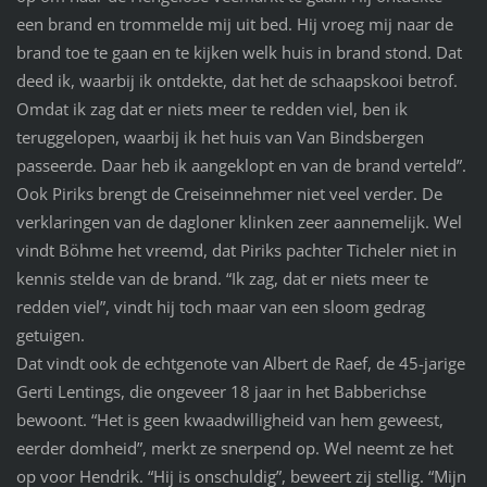
een brand en trommelde mij uit bed. Hij vroeg mij naar de
brand toe te gaan en te kijken welk huis in brand stond. Dat
deed ik, waarbij ik ontdekte, dat het de schaapskooi betrof.
Omdat ik zag dat er niets meer te redden viel, ben ik
teruggelopen, waarbij ik het huis van Van Bindsbergen
passeerde. Daar heb ik aangeklopt en van de brand verteld”.
Ook Piriks brengt de Creiseinnehmer niet veel verder. De
verklaringen van de dagloner klinken zeer aannemelijk. Wel
vindt Böhme het vreemd, dat Piriks pachter Ticheler niet in
kennis stelde van de brand. “Ik zag, dat er niets meer te
redden viel”, vindt hij toch maar van een sloom gedrag
getuigen.
Dat vindt ook de echtgenote van Albert de Raef, de 45-jarige
Gerti Lentings, die ongeveer 18 jaar in het Babberichse
bewoont. “Het is geen kwaadwilligheid van hem geweest,
eerder domheid”, merkt ze snerpend op. Wel neemt ze het
op voor Hendrik. “Hij is onschuldig”, beweert zij stellig. “Mijn