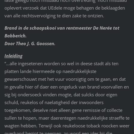
laste gelegd noch misdaad noch overtreding noch misdaad
oplevert verzoek dat UEdele moge behagen de beklaagden
van alle rechtsvervolging te dien zake te ontzien.
Brand in de schaapskooi van rentmeester De Nerée tot
Babberich.
Door Theo J. G. Goossen.
Inleiding
“…alle ingesetenen worden so wel in deese stadt als ten
platten lande hiermeede op naedrukkelijkste
gewaerschouwt met het vuur voorsigtig om te gaan, en dat
in gevalle hier of daer een ongeluck van brand voorvallen en
sig bij ondersoeck vinden mogte, dat sulcks door eigen
schuld, reukelos of naelatigheid der inwoonders
toegekomen, deselve niet alleen gene remissie of collecte
sullen te hopen, maer daerentegen naedrukkelijke straeffe te
wagten hebben. Terwijl ook reukeloose toback roocken weer
overhand begint te neemen, zo word een ider bij die