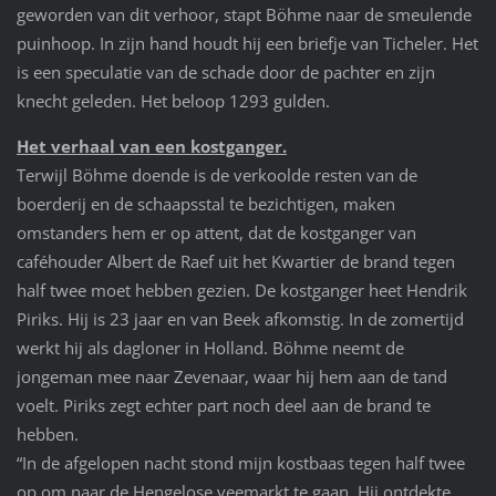
geworden van dit verhoor, stapt Böhme naar de smeulende
puinhoop. In zijn hand houdt hij een briefje van Ticheler. Het
is een speculatie van de schade door de pachter en zijn
knecht geleden. Het beloop 1293 gulden.
Het verhaal van een kostganger.
Terwijl Böhme doende is de verkoolde resten van de
boerderij en de schaapsstal te bezichtigen, maken
omstanders hem er op attent, dat de kostganger van
caféhouder Albert de Raef uit het Kwartier de brand tegen
half twee moet hebben gezien. De kostganger heet Hendrik
Piriks. Hij is 23 jaar en van Beek afkomstig. In de zomertijd
werkt hij als dagloner in Holland. Böhme neemt de
jongeman mee naar Zevenaar, waar hij hem aan de tand
voelt. Piriks zegt echter part noch deel aan de brand te
hebben.
“In de afgelopen nacht stond mijn kostbaas tegen half twee
op om naar de Hengelose veemarkt te gaan. Hij ontdekte