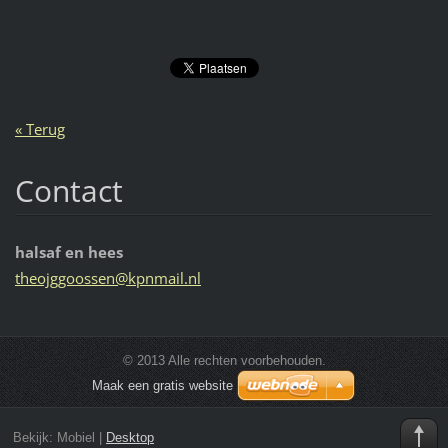
« Terug
Contact
halsaf en hees
theojggo
ossen@kp
nmail.nl
© 2013 Alle rechten voorbehouden.
Maak een gratis website
Bekijk:
Mobiel
|
Desktop