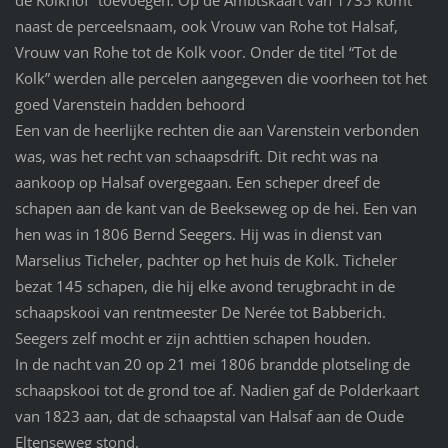
de Kolkhof” toevoegen. Op de Ambtskaart van 1735 komt
naast de perceelsnaam, ook Vrouw van Rohe tot Halsaf,
Vrouw van Rohe tot de Kolk voor. Onder de titel “Tot de
Kolk” werden alle percelen aangegeven die voorheen tot het
goed Varenstein hadden behoord
Een van de heerlijke rechten die aan Varenstein verbonden
was, was het recht van schaapsdrift. Dit recht was na
aankoop op Halsaf overgegaan. Een scheper dreef de
schapen aan de kant van de Beekseweg op de hei. Een van
hen was in 1806 Bernd Seegers. Hij was in dienst van
Marselius Ticheler, pachter op het huis de Kolk. Ticheler
bezat 145 schapen, die hij elke avond terugbracht in de
schaapskooi van rentmeester De Nerée tot Babberich.
Seegers zelf mocht er zijn achttien schapen houden.
In de nacht van 20 op 21 mei 1806 brandde plotseling de
schaapskooi tot de grond toe af. Nadien gaf de Polderkaart
van 1823 aan, dat de schaapstal van Halsaf aan de Oude
Eltenseweg stond.