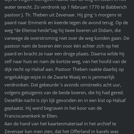
water terecht. Zo verdronk op 1 februari 1770 te Babberich
pastoor J. Th. Theben uit Zevenaar. Hij ging ’s morgens te
paard naar Emmerik en keerde tegen de avond terug. Op de
weg “de Eltense heide”zag hij twee boeren uit Didam, die
vanwege de overstroming niet over de weg konden gaan. De
pastoor nam de boeren één voor één achter zich op het
paard en bracht ze naar een droge plaats. Daarna wilde hij
zelf naar huis en nam de kortste weg, van het hoofd van de
dijk recht op Halsaf aan. Pastoor Theben raakte daarbij op
ongelukkige wijze in de Zwarte Waaij en is jammerlijk
verdronken. Dat gebeurde ’s avonds omstreeks acht uur,
volgens getuigenis van de beide boeren, die hij had gered.
Dezelfde nacht is zijn lijk gevonden en in een kist op Halsaf
geplaatst. Hij werd begraven in het koor van de
Franciscanenkerk te Elten.
Aan de hand van het kaartenmateriaal in het archief te
Zevenaar kan men zien, dat het Offerland in kavels was