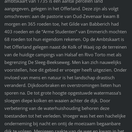
ambtskaart van 1735 is een aantal percelen land
aangegeven, gelegen in het Offerland. Deze zijn als volgt
omschreven: aan de pastorie van Oud-Zevenaar kwam 8
morgen en 365 roeden toe, het Gilde van Babberich had
403 roeden en de “Arme Studenten” van Emmerich mochten
68 roeden tot hun eigendom rekenen. Op de Ambtskaart is
het Offerland gelegen naast de Kolk of Waaij op de terreinen
van de huidige campings van Halsaf en Rivo Torto met als
begrenzing De Sleeg-Beekseweg. Men kan zich nauwelijks
voorstellen, hoe dit gebied er vroeger heeft uitgezien. Onder
invloed van mens en natuur is het landschap drastisch
veranderd. Dijkdoorbraken en overstromingen lieten hun
sporen na. De tot grote hoogte opgestuwde watermassa’s
sloegen diepe kolken en waaien achter de dijk. Door
verbetering van de waterhuishouding behoren deze
toestanden tot het verleden. Vroeger was het een hachelijke
onderneming bij nacht en ontij de moeizaam begaanbare
dijk te volgen. Menigeen raakte van de weg en kwam in het