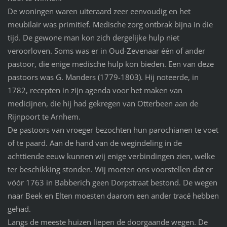
De woningen waren uiteraard zeer eenvoudig en het
meubilair was primitief. Medische zorg ontbrak bijna in die
tijd. De gewone man kon zich dergelijke hulp niet
veroorloven. Soms was er in Oud-Zevenaar één of ander
pastoor, die enige medische hulp kon bieden. Een van deze
pastoors was G. Manders (1779-1803). Hij noteerde, in
1782, recepten in zijn agenda voor het maken van
medicijnen, die hij had gekregen van Otterbeen aan de
Rijnpoort te Arnhem.
De pastoors van vroeger bezochten hun parochianen te voet
of te paard. Aan de hand van de wegindeling in de
achttiende eeuw kunnen wij enige verbindingen zien, welke
ter beschikking stonden. Wij moeten ons voorstellen dat er
vóór 1763 in Babberich geen Dorpstraat bestond. De wegen
naar Beek en Elten moesten daarom een ander tracé hebben
gehad.
Langs de meeste huizen liepen de doorgaande wegen. De