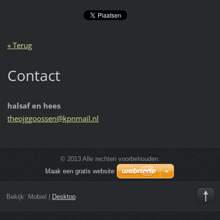
« Terug
Contact
halsaf en hees
theojggo
ossen@kp
nmail.nl
© 2013 Alle rechten voorbehouden.
Maak een gratis website
Bekijk:
Mobiel
|
Desktop