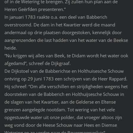
of in de Wetering te brengen. Zij zullen hun plan aan de
Heren Geërfden presenteren.”
In januari 1783 raakte o.a. een deel van Babberich
overstroomd. De dam in het Kwartier werd die maand
andermaal op drie plaatsen doorgestoken, kennelijk door
aangrenzenden die last hadden van het water van de Beekse
heide.
“Nu krijgen wij alles van Beek, te Didam wordt het water ook
afgedamd”, schreef de Dijkgraaf.
De Dijkstoel van de Babberichse en Holthuisesche Schouw
ontving op 29 juni 1783 een schrijven van de Heer Rappard.
Hij schreef: “Om alle verschillen en strijdigheden wegens het
doorsteken van de Babberich en Holthuijsesche Schouw in
de slagen van het Kwartier, aan de Gelderse en Eltense
grenzen aangelegde nootdam. Tot wering van het vele
opgestuwde water uit onze polder, dat vroeger altoos zijn
weg vond door de Heese Schouw naar Hees en Diemse
Wetering en zo verder naar de Bevermeersesluis”.