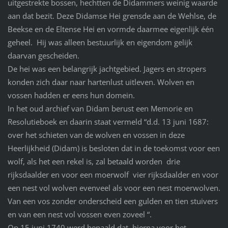
uitgestrekte bossen, hechtten de Didammers weinig waarde
aan dat bezit. Deze Didamse Hei grensde aan de Wehlse, de
Beekse en de Eltense Hei en vormde daarmee eigenlijk één
geheel. Hij was alleen bestuurlijk en eigendom gelijk
daarvan gescheiden.
De hei was een belangrijk jachtgebied. Jagers en stropers
konden zich daar naar hartenlust uitleven. Wolven en
vossen hadden er eens hun domein.
In het oud archief van Didam berust een Memorie en
Resolutieboek en daarin staat vermeld “d.d. 13 juni 1687:
over het schieten van de wolven en vossen in deze
Heerlijkheid (Didam) is besloten dat in de toekomst voor een
wolf, als het een rekel is, zal betaald worden drie
rijksdaalder en voor een moerwolf vier rijksdaalder en voor
een nest vol wolven evenveel als voor een nest moerwolven.
Van een vos zonder onderscheid een gulden en tien stuivers
en van een nest vol vossen even zoveel “.
Op 15 juni 1740 werd bepaald dat hierna voor het