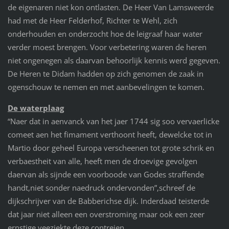
de eigenaren niet kon ontlasten. De Heer Van Lamsweerde
had met de Heer Felderhof, Richter te Wehl, zich
onderhouden en onderzocht hoe de leigraaf haar water
verder moest brengen. Voor verbetering waren de heren
niet ongenegen als daarvan behoorlijk kennis werd gegeven.
De Heren te Didam hadden op zich genomen de zaak in
ogenschouw te nemen en met aanbevelingen te komen.
De waterplaag
“Naer dat in aenvanck van het jaer 1744 sig soo vervaerlicke
comeet aen het fimament verthoont heeft, dewelcke tot in
Martio door geheel Europa verscheenen tot grote schrik en
verbaestheit van alle, heeft men de droevige gevolgen
daervan als sijnde een voorboode van Godes straffende
handt,niet sonder naedruck ondervonden”,schreef de
dijkschrijver van de Babberichse dijk. Inderdaad teisterde
dat jaar niet alleen een overstroming maar ook een zeer
ernstige veeziekte deze contreien.